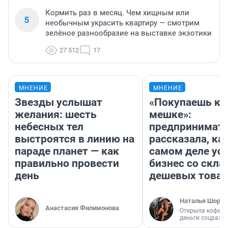
Кормить раз в месяц. Чем хищным или
5
необычным украсить квартиру — смотрим
зелёное разнообразие на выставке экзотики
27 512
17
МНЕНИЕ
МНЕНИЕ
Звезды услышат
«Покупаешь ко
желания: шесть
мешке»:
небесных тел
предпринимат
выстроятся в линию на
рассказала, как
параде планет — как
самом деле ус
правильно провести
бизнес со скл
день
дешевых това
Наталья Шорох
Анастасия Филимонова
Открыла кофейн
деньги соцразв