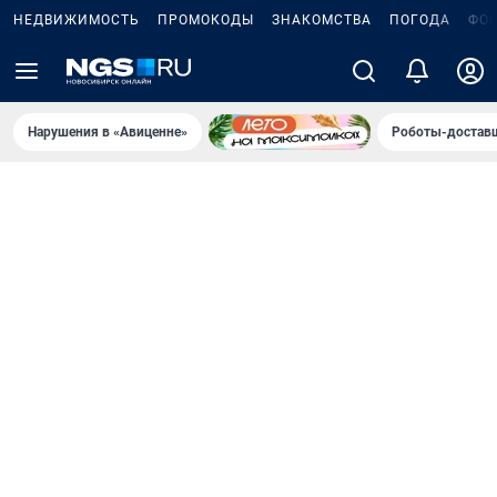
НЕДВИЖИМОСТЬ
ПРОМОКОДЫ
ЗНАКОМСТВА
ПОГОДА
ФО
Нарушения в «Авиценне»
Роботы-доставщ