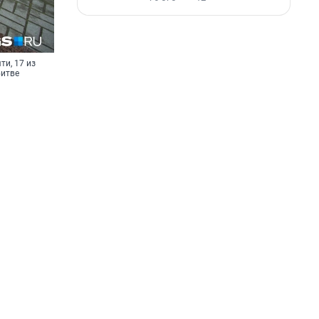
и, 17 из
битве