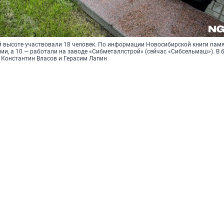
й высоте участвовали 18 человек. По информации Новосибирской книги памят
и, а 10 — работали на заводе «Сибметаллстрой» (сейчас «Сибсельмаш»). В 
 Константин Власов и Герасим Лапин