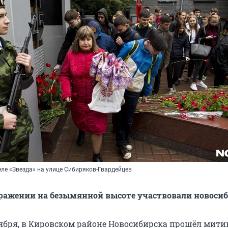
еле «Звезда» на улице Сибиряков-Гвардейцев
 сражении на безымянной высоте участвовали новоси
нтября, в Кировском районе Новосибирска прошёл мити