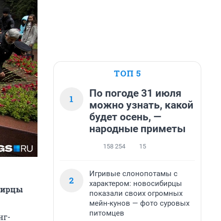
ТОП 5
По погоде 31 июля
1
можно узнать, какой
будет осень, —
народные приметы
158 254
15
Игривые слонопотамы с
2
характером: новосибирцы
бирцы
показали своих огромных
мейн-кунов — фото суровых
питомцев
нг-