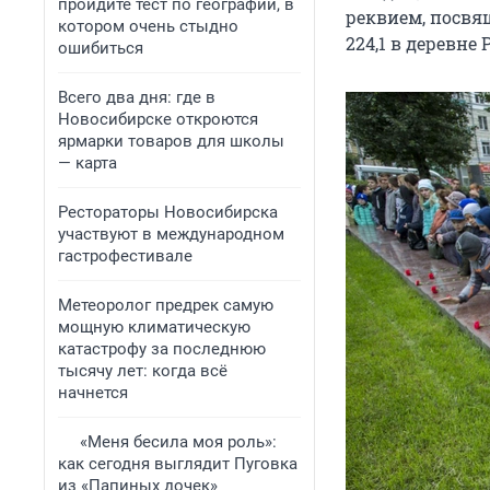
пройдите тест по географии, в
реквием, посвя
котором очень стыдно
224,1 в деревне
ошибиться
Всего два дня: где в
Новосибирске откроются
ярмарки товаров для школы
— карта
Рестораторы Новосибирска
участвуют в международном
гастрофестивале
Метеоролог предрек самую
мощную климатическую
катастрофу за последнюю
тысячу лет: когда всё
начнется
«Меня бесила моя роль»:
как сегодня выглядит Пуговка
из «Папиных дочек»