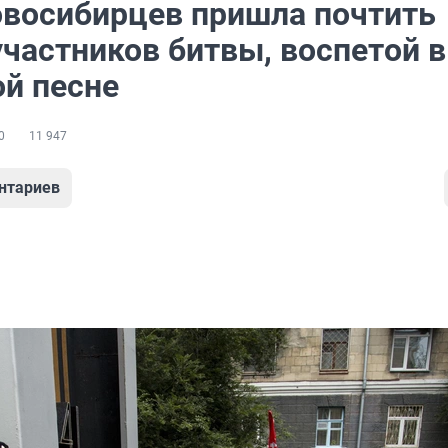
овосибирцев пришла почтить
участников битвы, воспетой в
ой песне
0
11 947
нтариев