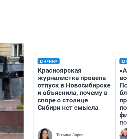
МНЕНИЕ
МНЕНИ
Красноярская
«Анал
журналистка провела
вот ч
отпуск в Новосибирске
Почем
и объяснила, почему в
блокб
споре о столице
прова
Сибири нет смысла
повто
фильм
полны
Татьяна Зарва