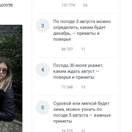
ысоте
137 774
34
По погоде 3 августа можно
3
определить, каким будет
декабрь, — приметы и
поверья
86 737
11
Погода 30 июля укажет,
4
каким ждать август —
поверья и приметы
77 348
13
Суровой или мягкой будет
5
зима, можно узнать по
погоде 5 августа — важные
приметы
76 575
12