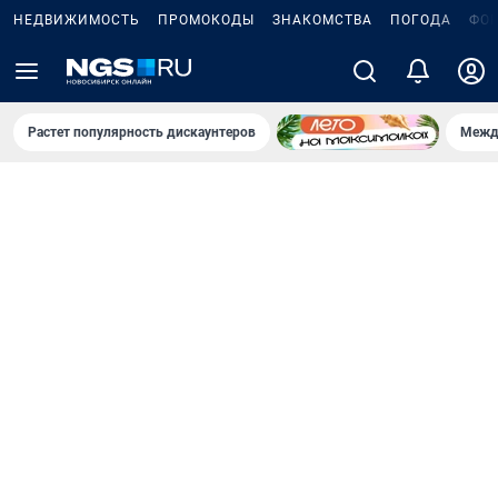
НЕДВИЖИМОСТЬ
ПРОМОКОДЫ
ЗНАКОМСТВА
ПОГОДА
ФО
Растет популярность дискаунтеров
Межд