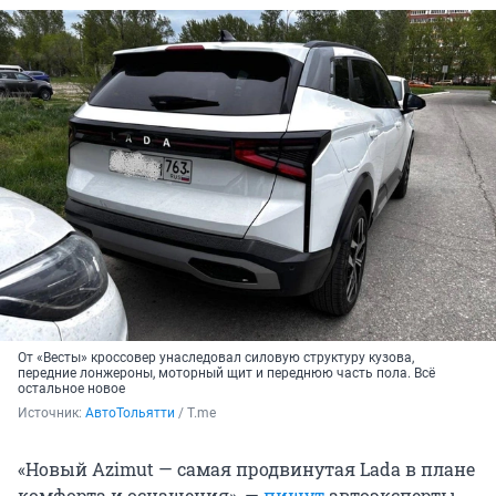
От «Весты» кроссовер унаследовал силовую структуру кузова,
передние лонжероны, моторный щит и переднюю часть пола. Всё
остальное новое
Источник: 
АвтоТольятти
 / T.me 
«Новый Azimut — самая продвинутая Lada в плане
комфорта и оснащения», —
пишут
автоэксперты.