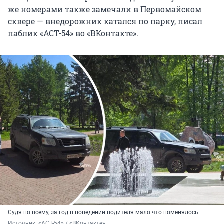
же номерами также замечали в Первомайском
сквере — внедорожник катался по парку, писал
паблик «АСТ-54» во «ВКонтакте».
Судя по всему, за год в поведении водителя мало что поменялось
Источник: 
«АСТ-54» / «ВКонтакте»