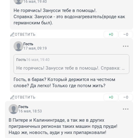
16 мая, 19:40
Не горячись! Занусси тебе в помощь!.

Справка: Занусси - это водонагреватель(вроде как 
германским был).
+0
–0
ОТВЕТИТЬ
Гость
17 мая, 09:19
Гость
16 мая, 19:40
Не горячись! Занусси тебе в помощь!. Справка: Занусси - это водонагреватель(вроде как германским был).
Гость, в барак? Который держится на честном 
слове? Да легко! Только где потом жить?
+0
–0
ОТВЕТИТЬ
Гость
16 мая, 18:53
В Питере и Калининграде, а так же в других 
приграничных регионах таких машин пруд пруди! 
Надо же, новость, ауди у них припарковали!