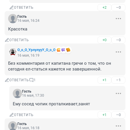
+2
–0
ОТВЕТИТЬ
Гость
16 мая, 16:24
Красотка
+0
–0
ОТВЕТИТЬ
О_о_О_УрлулууУ_О_о_О
16 мая, 16:19
Без комментария от капитана гречи о том, что он 
сегодня ел-статься кажется не завершенной.
+1
–1
ОТВЕТИТЬ
1
Гость
16 мая, 17:30
Ему сосед чопик проталкивает,занят
+1
–0
ОТВЕТИТЬ
Гость
16 мая, 16:18