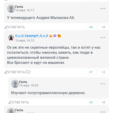
Гость
16 мая, 16:17
У телеведущего Андрея Малахова А6.
+0
–0
ОТВЕТИТЬ
О_о_О_УрлулууУ_О_о_О
16 мая, 16:13
Ох уж эти не скрепные европейцы, так и хотят у нас 
поселиться, чтобы наконец зажить, как люди в 
цивилизованный великой стране.

Все бросают и едут на машинах.
+7
–2
ОТВЕТИТЬ
1
Гость
16 мая, 18:03
Изучают полуторамиллионную деревню.
+2
–0
ОТВЕТИТЬ
Гость