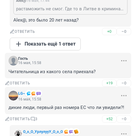
Alex@
16 мая, 17:44
растаможить не смог. Где то в Литве в криминале была замешана. Пришлось через год по запчастям продать.
Alex@, это было 20 лет назад?
+0
–0
ОТВЕТИТЬ
Показать ещё 1 ответ
Гость
16 мая, 15:58
Читательница из какого села приехала?
+19
–0
ОТВЕТИТЬ
LG~
16 мая, 15:58
дикие люди, первый раз номера ЕС что ли увидели?!
+52
–0
ОТВЕТИТЬ
3
О_о_О_УрлулууУ_О_о_О