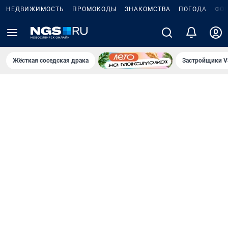
НЕДВИЖИМОСТЬ
ПРОМОКОДЫ
ЗНАКОМСТВА
ПОГОДА
ФО
Жёсткая соседская драка
Застройщики V