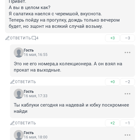
Привет.

А вы в целом как?

Я салатика наелся с черемшой, вкуснота.

Теперь пойду на прогулку, дождь только вечером 
будет, но зщонт на всякий случай возьму.
+3
–3
ОТВЕТИТЬ
4
Гость
16 мая, 16:55
Это не его номера,а колекционера. А он взял на 
прокат на выходные.
+0
–2
ОТВЕТИТЬ
Гость
16 мая, 17:33
Ты каблуки сегодня на надевай и юбку поскромнее 
найди
+2
–1
ОТВЕТИТЬ
Гость
16 мая, 18:00