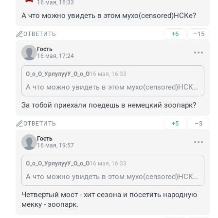
16 мая, 16:33
А что можно увидеть в этом мухо(censored)НСКе?
+6
–15
ОТВЕТИТЬ
Гость
16 мая, 17:24
О_о_О_УрлулууУ_О_о_О
16 мая, 16:33
А что можно увидеть в этом мухо(censored)НСКе?
За тобой приехали поедешь в немецкий зоопарк?
+5
–3
ОТВЕТИТЬ
Гость
16 мая, 19:57
О_о_О_УрлулууУ_О_о_О
16 мая, 16:33
А что можно увидеть в этом мухо(censored)НСКе?
Четвертый мост - хит сезона и посетить народную 
мекку - зоопарк.