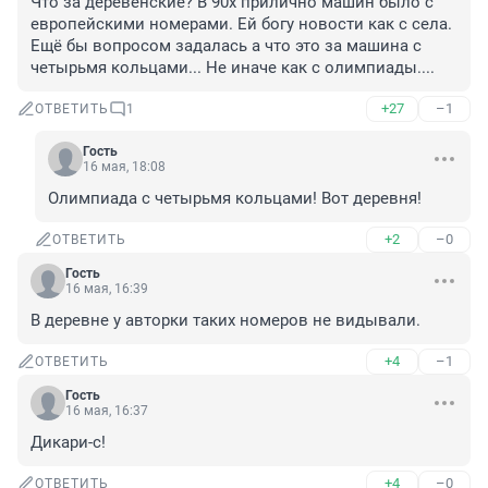
Что за деревенские? В 90х прилично машин было с 
европейскими номерами. Ей богу новости как с села. 
Ещё бы вопросом задалась а что это за машина с 
четырьмя кольцами... Не иначе как с олимпиады....
+27
–1
ОТВЕТИТЬ
1
Гость
16 мая, 18:08
Олимпиада с четырьмя кольцами! Вот деревня!
+2
–0
ОТВЕТИТЬ
Гость
16 мая, 16:39
В деревне у авторки таких номеров не видывали.
+4
–1
ОТВЕТИТЬ
Гость
16 мая, 16:37
Дикари-с!
+4
–0
ОТВЕТИТЬ