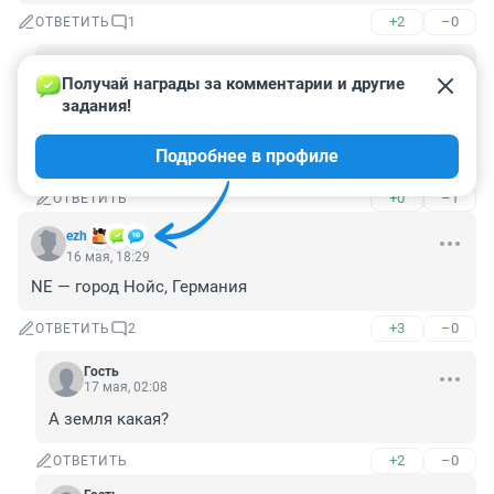
+2
–0
ОТВЕТИТЬ
1
Гость
16 мая, 19:01
Получай награды за комментарии и другие 
задания!
Не,фишка в том,что народ гадает - ее ли это 
номера,или прикрытие от штрафов? Может к 
Подробнее в профиле
любовницей приехал,а жена пасет сзади на такси?
+0
–1
ОТВЕТИТЬ
ezh
16 мая, 18:29
NE — город Нойс, Германия
+3
–0
ОТВЕТИТЬ
2
Гость
17 мая, 02:08
А земля какая?
+2
–0
ОТВЕТИТЬ