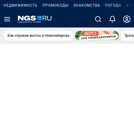
НЕДВИЖИМОСТЬ
ПРОМОКОДЫ
ЗНАКОМСТВА
ПОГОДА
ФО
Как строили мосты в Новосибирске
Траты