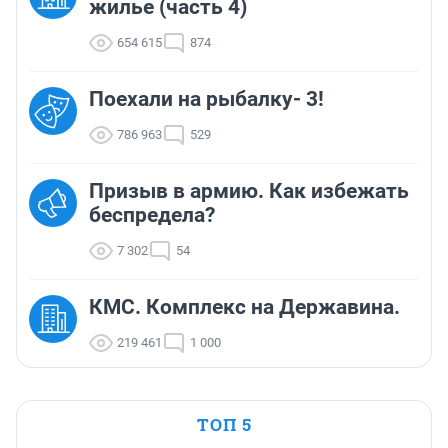
жилье (часть 4)
654 615
874
Поехали на рыбалку- 3!
786 963
529
Призыв в армию. Как избежать
беспредела?
7 302
54
КМС. Комплекс на Державина.
219 461
1 000
ТОП 5