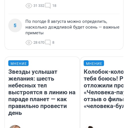
31 332
18
По погоде 8 августа можно определить,
5
насколько дождливой будет осень — важные
приметы
28 670
8
МНЕНИЕ
МНЕНИЕ
Звезды услышат
Колобок-колобо
желания: шесть
тебя боюсь! Ра
небесных тел
отложили прок
выстроятся в линию на
«Человека-пау
параде планет — как
отзыв о фильм
правильно провести
«человека-бул
день