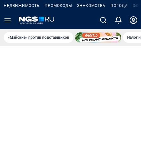
НЕДВИЖИМОСТЬ
ПРОМОКОДЫ
ЗНАКОМСТВА
ПОГОДА
ФО
«Майские» против подставщиков
Налог 