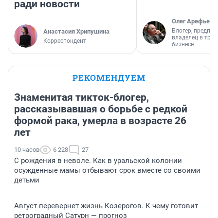
ради новости
Олег Арефьев
Блогер, предпри
Анастасия Хрипушина
владелец в тра
Корреспондент
бизнесе
РЕКОМЕНДУЕМ
Знаменитая тикток-блогер,
рассказывавшая о борьбе с редкой
формой рака, умерла в возрасте 26
лет
10 часов
6 228
27
С рождения в неволе. Как в уральской колонии
осужденные мамы отбывают срок вместе со своими
детьми
Август перевернет жизнь Козерогов. К чему готовит
ретроградный Сатурн — прогноз