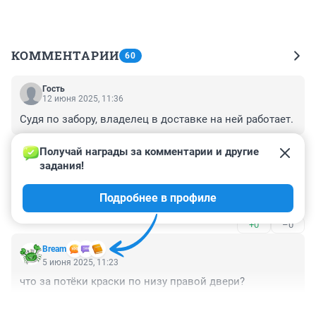
КОММЕНТАРИИ
60
Гость
12 июня 2025, 11:36
Судя по забору, владелец в доставке на ней работает.
+0
–0
Получай награды за комментарии и другие 
задания!
Гость
5 июня 2025, 22:00
Подробнее в профиле
красивый машЫн, нечеВо сказать.
+0
–0
Bream
5 июня 2025, 11:23
что за потёки краски по низу правой двери?
+2
–0