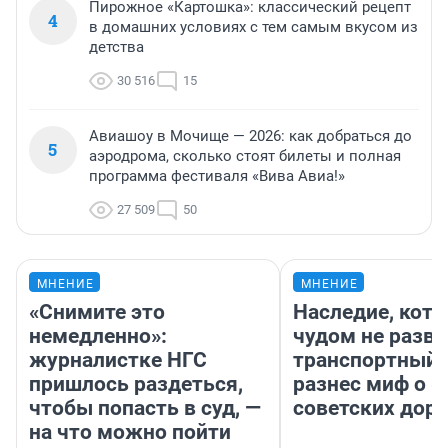
Пирожное «Картошка»: классический рецепт
4
в домашних условиях с тем самым вкусом из
детства
30 516
15
Авиашоу в Мочище — 2026: как добраться до
5
аэродрома, сколько стоят билеты и полная
программа фестиваля «Вива Авиа!»
27 509
50
МНЕНИЕ
МНЕНИЕ
«Снимите это
Наследие, кото
немедленно»:
чудом не разва
журналистке НГС
транспортный 
пришлось раздеться,
разнес миф о 
чтобы попасть в суд, —
советских доро
на что можно пойти