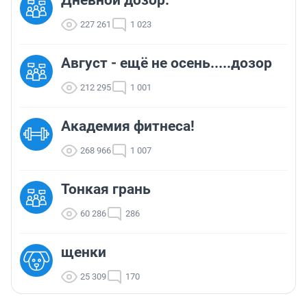
Дневной дозор.
227 261
1 023
Август - ещё не осень.....дозор
212 295
1 001
Академия фитнеса!
268 966
1 007
Тонкая грань
60 286
286
щенки
25 309
170