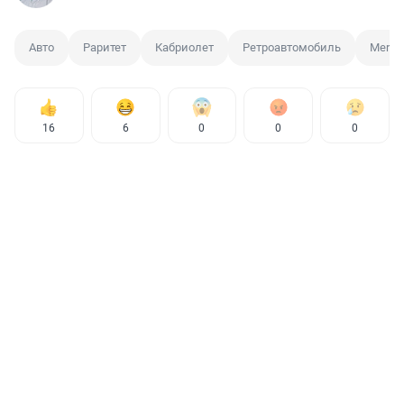
Авто
Раритет
Кабриолет
Ретроавтомобиль
Merce
16
6
0
0
0