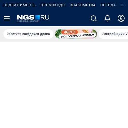
НЕДВИЖИМОСТЬ
ПРОМОКОДЫ
ЗНАКОМСТВА
ПОГОДА
ФО
Жёсткая соседская драка
Застройщики V