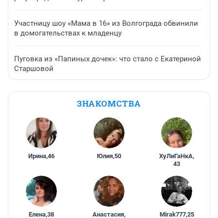
Участницу шоу «Мама в 16» из Волгограда обвинили
в домогательствах к младенцу
Пуговка из «Папиных дочек»: что стало с Екатериной
Старшовой
ЗНАКОМСТВА
Ирина
,
46
Юлия
,
50
ХуЛиГаНкА
,
43
Елена
,
38
Анастасия
,
Mirak777
,
25