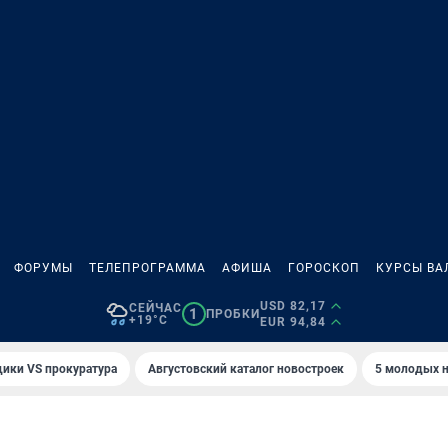
ФОРУМЫ
ТЕЛЕПРОГРАММА
АФИША
ГОРОСКОП
КУРСЫ ВА
USD 82,17
СЕЙЧАС
1
ПРОБКИ
+19°C
EUR 94,84
ики VS прокуратура
Августовский каталог новостроек
5 молодых н