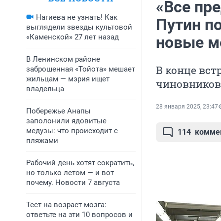
«Все пр
Нагиева не узнать! Как
Путин п
выглядели звезды культовой
«Каменской» 27 лет назад
новые м
В Ленинском районе
В конце вст
заброшенная «Тойота» мешает
жильцам — мэрия ищет
чиновников
владельца
28 января 2025, 23:47
Побережье Анапы
заполонили ядовитые
медузы: что происходит с
114
комме
пляжами
Рабочий день хотят сократить,
но только летом — и вот
почему. Новости 7 августа
Тест на возраст мозга:
ответьте на эти 10 вопросов и