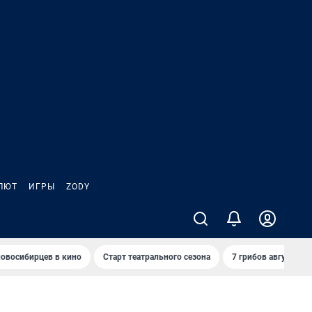
ЛЮТ
ИГРЫ
ZODY
овосибирцев в кино
Старт театрального сезона
7 грибов августа