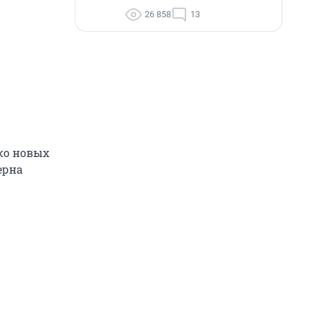
26 858
13
ко новых
ерна