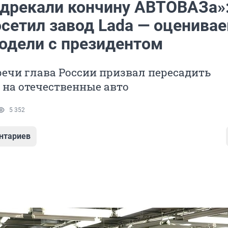
едрекали кончину АВТОВАЗа»
осетил завод Lada — оценива
одели с президентом
речи глава России призвал пересадить
 на отечественные авто
5 352
нтариев