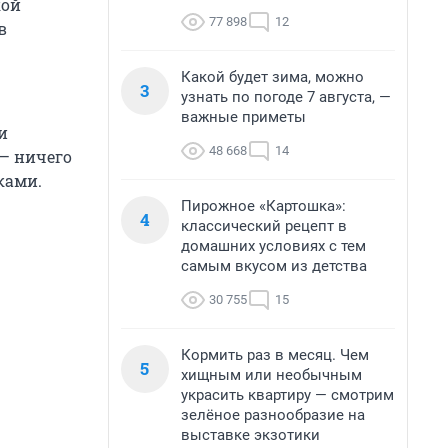
кой
77 898
12
в
Какой будет зима, можно
3
узнать по погоде 7 августа, —
важные приметы
и
48 668
14
 — ничего
ками.
Пирожное «Картошка»:
4
классический рецепт в
домашних условиях с тем
самым вкусом из детства
30 755
15
Кормить раз в месяц. Чем
5
хищным или необычным
украсить квартиру — смотрим
зелёное разнообразие на
выставке экзотики