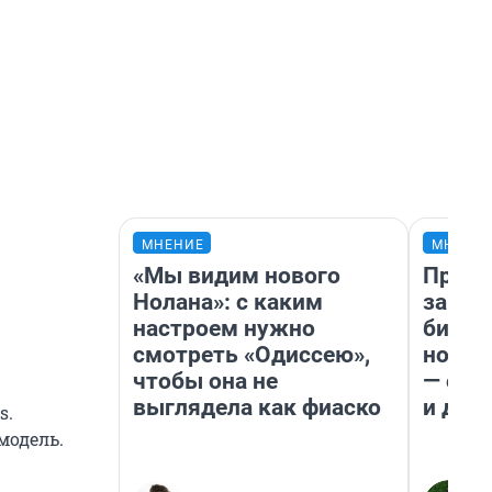
МНЕНИЕ
МНЕНИ
«Мы видим нового
Прода
Нолана»: с каким
запла
настроем нужно
бизне
смотреть «Одиссею»,
новый
чтобы она не
— он 
выглядела как фиаско
и даж
s.
модель.