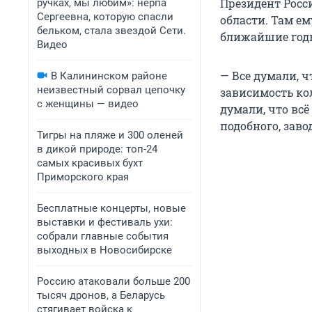
Президент Росс
ручках, мы любим»: нерпа
Сергеевна, которую спасли
области. Там е
бельком, стала звездой Сети.
ближайшие год
Видео
— Все думали, ч
В Калининском районе
неизвестный сорвал цепочку
зависимость ко
с женщины — видео
думали, что вс
подобного, заво
Тигры на пляже и 300 оленей
в дикой природе: топ-24
самых красивых бухт
Приморского края
Бесплатные концерты, новые
выставки и фестиваль ухи:
собрали главные события
выходных в Новосибирске
Россию атаковали больше 200
тысяч дронов, а Беларусь
стягивает войска к