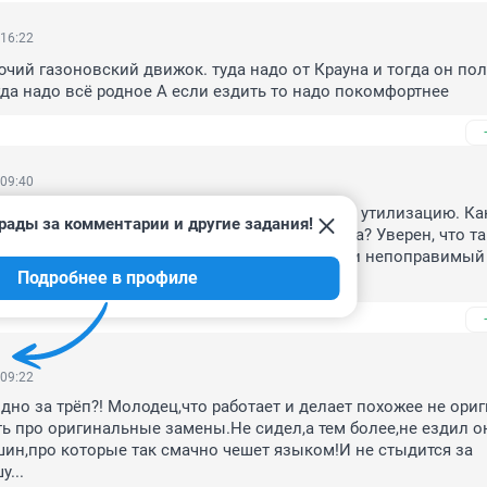
 16:22
чий газоновский движок. туда надо от Крауна и тогда он поле
гда надо всё родное А если ездить то надо покомфортнее
 09:40
е вёдра. В пункт приёмки лома отправить на утилизацию. Как
рады за комментарии и другие задания!
Каким-то стандартам соответствуют эти корыта? Уверен, что та
е слыхивали. Отравление окружающей среды и непоправимый 
Подробнее в профиле
 09:22
дно за трёп?! Молодец,что работает и делает похожее не ориг
ь про оригинальные замены.Не сидел,а тем более,не ездил он
шин,про которые так смачно чешет языком!И не стыдится за 
...