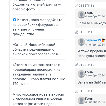
бюджетных отелей Египта —
ОТВЕТИТЬ
обзор с фото
Гость
4 ноября 2024,
Катись, пока молодой: кто
Если все на ходу
из российских фигуристов
выиграл от смены
ОТВЕТИТЬ
гражданства
Тигренок99
Жителей Новосибирской
4 ноября 2024,
области предупредили о
Я тоже продаю л
высокой пожароопасности
перекупы звонят
«Это что-то из фантастики»:
ОТВЕТИТЬ
новосибирцы поспорили из-
Гость
за средней зарплаты в
3 ноября 2024,
регионе — кому платят больше
Зачем на ЗиМ к
170 тысяч
ОТВЕТИТЬ
Миру угрожают новые вирусы
и глобальная климатическая
Гость
3 ноября 2024,
катастрофа: итоги недели