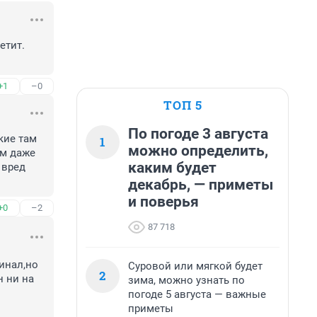
тит. 
+1
–0
ТОП 5
По погоде 3 августа
ие там 
1
можно определить,
м даже 
каким будет
вред 
декабрь, — приметы
и поверья
+0
–2
87 718
инал,но 
Суровой или мягкой будет
2
 ни на 
зима, можно узнать по
погоде 5 августа — важные
приметы