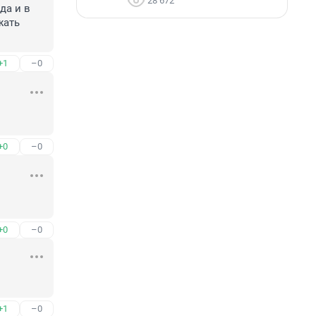
28 672
а и в 
ать 
+1
–0
+0
–0
+0
–0
+1
–0