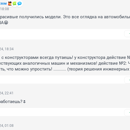
изом
 18:08
красивые получились модели. Это все оглядка на автомобиль
ША😁
4, 18:34
 с конструкторами всегда путаешь! у конструктора действие №
ествующих аналогичных машин и механизмов! действие №2: Ч
, что можно упростить! ........... (теория решения инженерных
4, 22:41
работаешь?🌷
4, 01:08