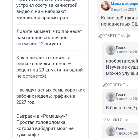
Маша с сюрпр
устроил охоту за канистрой —
3 ноября 2024,
видео с ним набирают
миллионы просмотров
Какие всё-таки 
ненавистных С
Ловите момент: что принесет
ОТВЕТИТЬ
6
вам полное солнечное
затмение 12 августа
Гость
3 ноября 202
Как в школе: готовим те
изобретателей
самые сосиски в тесте —
Изучение сущ
рецепт на 20 штук (и ни одной
можно улучшить
не останется)
ОТВЕТИТЬ
Нас ждут целых семь коротких
Гость
рабочих недель: график на
3 ноября 202
2027 год
В башню ещё 
Сыграем в «Ромашку»?
ОТВЕТИТЬ
Простая головоломка,
которая взбодрит мозг не
Гость
4 ноября 202
хуже кофе