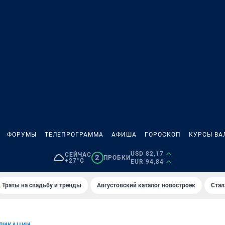
ФОРУМЫ
ТЕЛЕПРОГРАММА
АФИША
ГОРОСКОП
КУРСЫ ВА
USD 82,17
СЕЙЧАС
2
ПРОБКИ
+27°C
EUR 94,84
Траты на свадьбу и тренды
Августовский каталог новостроек
Стал