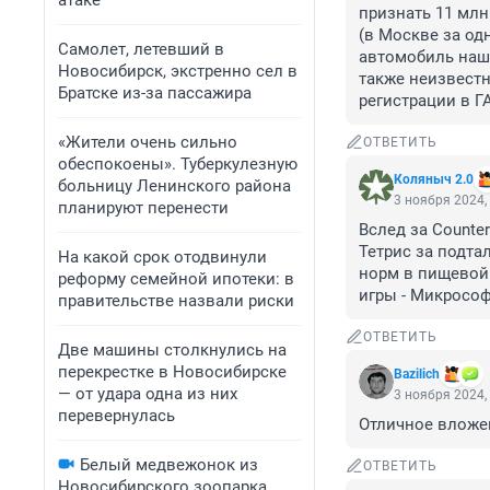
атаке
признать 11 млн.
(в Москве за од
Самолет, летевший в
автомобиль нашё
Новосибирск, экстренно сел в
также неизвестн
Братске из-за пассажира
регистрации в 
«Жители очень сильно
ОТВЕТИТЬ
обеспокоены». Туберкулезную
Коляныч 2.0
больницу Ленинского района
3 ноября 2024,
планируют перенести
Вслед за Counte
Тетрис за подта
На какой срок отодвинули
норм в пищевой
реформу семейной ипотеки: в
игры - Микросо
правительстве назвали риски
ОТВЕТИТЬ
Две машины столкнулись на
перекрестке в Новосибирске
Bazilich
— от удара одна из них
3 ноября 2024,
перевернулась
Отличное вложен
Белый медвежонок из
ОТВЕТИТЬ
Новосибирского зоопарка