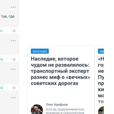
ак, где 
+1
–0
МНЕНИЕ
МНЕНИ
Наследие, которое
«Нет 
+2
–0
чудом не развалилось:
городо
транспортный эксперт
недоф
разнес миф о «вечных»
Путеш
советских дорогах
проех
+2
–0
килом
машин
того
Олег Арефьев
Блогер, предприниматель,
владелец в транспортном