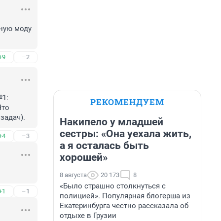
ную моду 
+9
–2
1: 
РЕКОМЕНДУЕМ
то 
 задач).
Накипело у младшей
сестры: «Она уехала жить,
+4
–3
а я осталась быть
хорошей»
8 августа
20 173
8
«Было страшно столкнуться с
+1
–1
полицией». Популярная блогерша из
Екатеринбурга честно рассказала об
отдыхе в Грузии