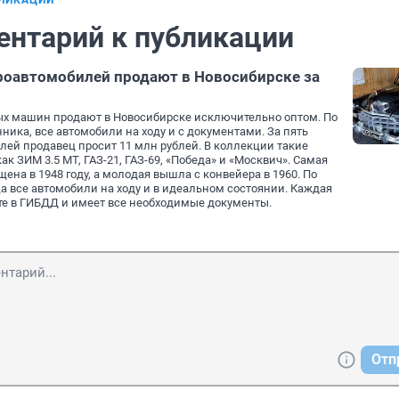
БЛИКАЦИИ
ентарий к публикации
роавтомобилей продают в Новосибирске за
х машин продают в Новосибирске исключительно оптом. По
ника, все автомобили на ходу и с документами. За пять
ей продавец просит 11 млн рублей. В коллекции такие
к ЗИМ 3.5 МТ, ГАЗ-21, ГАЗ-69, «Пoбeда» и «Мocквич». Самая
ена в 1948 году, а молодая вышла с конвейера в 1960. По
 все aвтoмoбили нa xоду и в идеальном состоянии. Каждая
те в ГИБДД и имеет все необходимые документы.
Отп