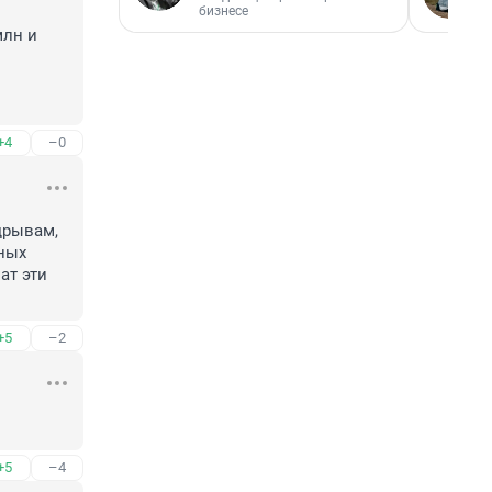
бизнесе
лн и 
+4
–0
рывам, 
ных 
т эти 
+5
–2
+5
–4