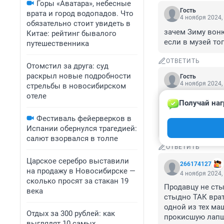
Горы «Аватара», небесные
Гость
врата и город водопадов. Что
4 ноября 2024,
обязательно стоит увидеть в
зачем Зиму воню
Китае: рейтинг бывалого
если в музей то
путешественника
ОТВЕТИТЬ
Отомстил за друга: суд
раскрыл новые подробности
Гость
4 ноября 2024,
стрельбы в новосибирском
отеле
Автохлам. Ржавы
Получай наг
11 млн.? 3 коп. 
про евро1,2 и н
Фестиваль фейерверков в
экологии.
Испании обернулся трагедией:
салют взорвался в толпе
ОТВЕТИТЬ
Царское серебро выставили
266174127
на продажу в Новосибирске —
4 ноября 2024,
сколько просят за стакан 19
Продавцу не сты
века
стыдно ТАК врат
одной из тех ма
Отдых за 300 рублей: как
прокисшую лапшу
выглядят 10 самых