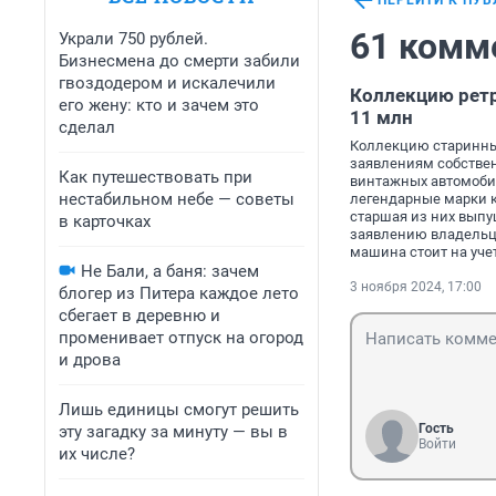
ПЕРЕЙТИ К ПУ
61 комм
Украли 750 рублей.
Бизнесмена до смерти забили
гвоздодером и искалечили
Коллекцию рет
его жену: кто и зачем это
11 млн
сделал
Коллекцию старинны
заявлениям собствен
Как путешествовать при
винтажных автомобил
нестабильном небе — советы
легендарные марки ка
старшая из них выпущ
в карточках
заявлению владельца
машина стоит на уче
Не Бали, а баня: зачем
3 ноября 2024, 17:00
блогер из Питера каждое лето
сбегает в деревню и
променивает отпуск на огород
и дрова
Лишь единицы смогут решить
Гость
эту загадку за минуту — вы в
Войти
их числе?