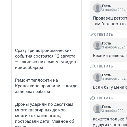
Гость
3 ноября 2024,
Продавец ретрот
там "полностью
ОТВЕТИТЬ
Гость
3 ноября 2024,
Сразу три астрономических
Весьма дешево з
события состоятся 12 августа
— какие из них смогут увидеть
ОТВЕТИТЬ
новосибирцы
Гость
3 ноября 2024,
Ремонт теплосети на
Кропоткина продлили — когда
Если бы у меня 
завершат работы
ОТВЕТИТЬ
Дроны ударили по десяткам
Гость
многоквартирных домов,
3 ноября 2024,
многие охватил огонь,
кажется только М
пострадали дети: главное об
у других явно н