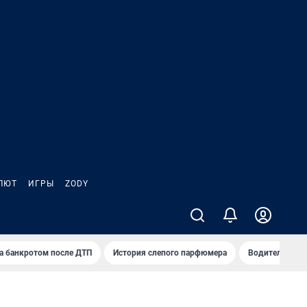
ЛЮТ
ИГРЫ
ZODY
а банкротом после ДТП
История слепого парфюмера
Водители пер