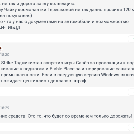
 не так и дорого за эту коллекцию.

ну Чайку космонавтки Терешковой не так давно просили 120 м
л покупателя)

о что у нас с документами на автомобили и возможностью 
ГАИ-ГИБДД
 18:30
r Strike Таджикистан запретил игры Сапёр за провокации к под
лкивание к поджогам и Purble Place за игнорирование санитар
 промышленности. Если в следующую версию Windows включа
фт ожидает центиллион долларов штраф.
 18:29
ие средств! Это то, что будет со временем только дорожать!