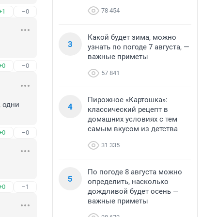
78 454
+1
–0
Какой будет зима, можно
3
узнать по погоде 7 августа, —
важные приметы
+0
–0
57 841
Пирожное «Картошка»:
 одни 
4
классический рецепт в
домашних условиях с тем
самым вкусом из детства
+0
–0
31 335
По погоде 8 августа можно
5
определить, насколько
+0
–1
дождливой будет осень —
важные приметы