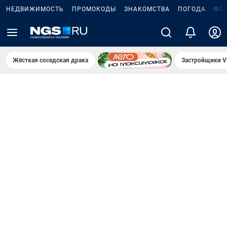
НЕДВИЖИМОСТЬ
ПРОМОКОДЫ
ЗНАКОМСТВА
ПОГОДА
ФО
Жёсткая соседская драка
Застройщики V