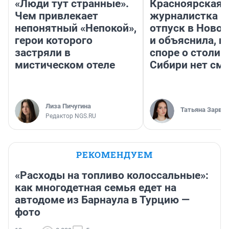
«Люди тут странные».
Красноярская
Чем привлекает
журналистка п
непонятный «Непокой»,
отпуск в Ново
герои которого
и объяснила, п
застряли в
споре о столиц
мистическом отеле
Сибири нет см
Лиза Пичугина
Татьяна Зарва
Редактор NGS.RU
РЕКОМЕНДУЕМ
«Расходы на топливо колоссальные»:
как многодетная семья едет на
автодоме из Барнаула в Турцию —
фото