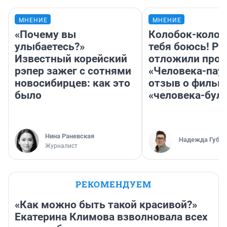
МНЕНИЕ
МНЕНИЕ
«Почему вы
Колобок-колобо
улыбаетесь?»
тебя боюсь! Ра
Известный корейский
отложили прок
рэпер зажег с сотнями
«Человека-пау
новосибирцев: как это
отзыв о фильм
было
«человека-бул
Нина Раневская
Надежда Губар
Журналист
РЕКОМЕНДУЕМ
«Как можно быть такой красивой?»
Екатерина Климова взволновала всех