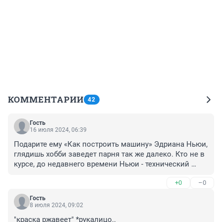
КОММЕНТАРИИ
42
Гость
16 июля 2024, 06:39
Подарите ему «Как построить машину» Эдриана Ньюи, 
глядишь хобби заведет парня так же далеко. Кто не в 
курсе, до недавнего времени Ньюи - технический 
директор RedBull F1, сконструировал очень много 
+0
–0
чемпионских болидов Формулы 1.
Гость
8 июля 2024, 09:02
"краска ржавеет" *рукалицо..