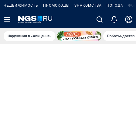
НЕДВИЖИМОСТЬ
ПРОМОКОДЫ
ЗНАКОМСТВА
ПОГОДА
ФО
Нарушения в «Авиценне»
Роботы-доставщ