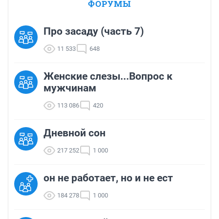
ФОРУМЫ
Про засаду (часть 7)
11 533
648
Женские слезы...Вопрос к
мужчинам
113 086
420
Дневной сон
217 252
1 000
он не работает, но и не ест
184 278
1 000