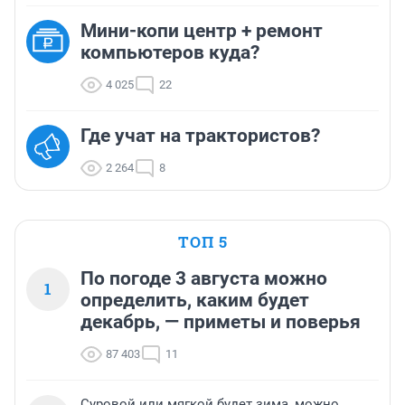
Мини-копи центр + ремонт
компьютеров куда?
4 025
22
Где учат на трактористов?
2 264
8
ТОП 5
По погоде 3 августа можно
1
определить, каким будет
декабрь, — приметы и поверья
87 403
11
Суровой или мягкой будет зима, можно