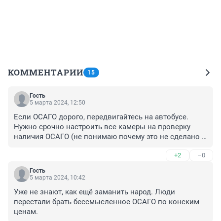
КОММЕНТАРИИ
15
Гость
5 марта 2024, 12:50
Если ОСАГО дорого, передвигайтесь на автобусе. 
Нужно срочно настроить все камеры на проверку 
наличия ОСАГО (не понимаю почему это не сделано 
до сих пор). На ремень настраивают, а ведь это 
+2
–0
гораздо сложнее технически. А то в случае ДТП денег 
нет, страховки нет, взять с меня нечего, иди в суд. 
Гость
Одним словом нет ответственности.
5 марта 2024, 10:42
Уже не знают, как ещё заманить народ. Люди 
перестали брать бессмысленное ОСАГО по конским 
ценам.