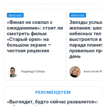
МНЕНИЕ
МНЕНИЕ
«Финал не совпал с
Звезды услыш
ожиданиями»: стоит ли
желания: шест
смотреть фильм
небесных тел
«Старый орел» на
выстроятся в 
большом экране —
параде планет 
честная рецензия
правильно про
день
Надежда Губарь
Анастасия Фил
РЕКОМЕНДУЕМ
«Выглядит, будто сейчас развалится»: