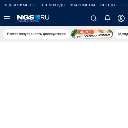
НЕДВИЖИМОСТЬ
ПРОМОКОДЫ
ЗНАКОМСТВА
ПОГОДА
ФО
Растет популярность дискаунтеров
Межд