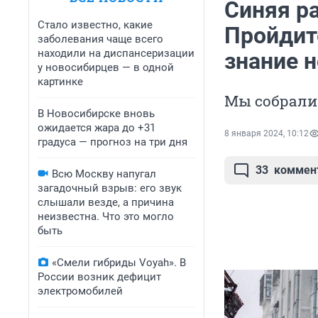
Синяя р
Стало известно, какие
Пройдит
заболевания чаще всего
находили на диспансеризации
знание 
у новосибирцев — в одной
картинке
Мы собрали
В Новосибирске вновь
ожидается жара до +31
8 января 2024, 10:12
градуса — прогноз на три дня
33
коммен
Всю Москву напугал
загадочный взрыв: его звук
слышали везде, а причина
неизвестна. Что это могло
быть
«Смели гибриды Voyah». В
России возник дефицит
электромобилей