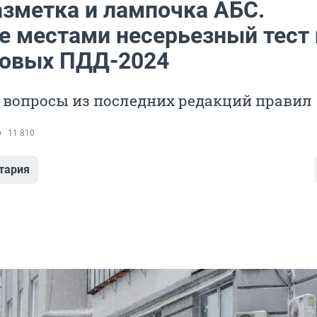
азметка и лампочка АБС.
е местами несерьезный тест 
новых ПДД-2024
 вопросы из последних редакций правил
11 810
тария