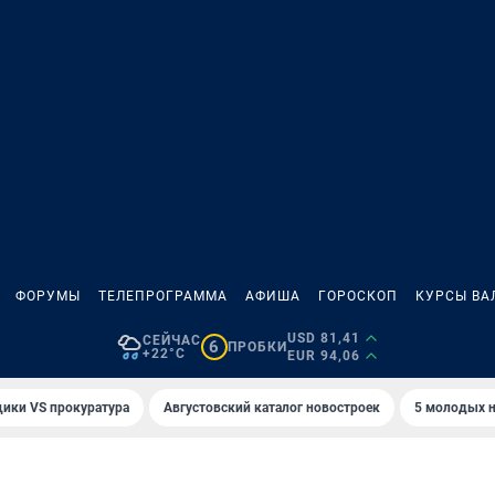
ФОРУМЫ
ТЕЛЕПРОГРАММА
АФИША
ГОРОСКОП
КУРСЫ ВА
USD 81,41
СЕЙЧАС
6
ПРОБКИ
+22°C
EUR 94,06
ики VS прокуратура
Августовский каталог новостроек
5 молодых н