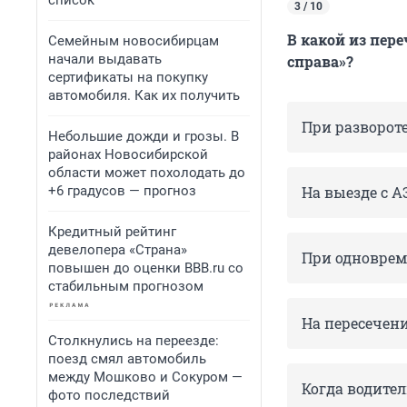
список
3 / 10
В какой из пер
Семейным новосибирцам
начали выдавать
справа»?
сертификаты на покупку
автомобиля. Как их получить
При развороте
Небольшие дожди и грозы. В
районах Новосибирской
области может похолодать до
+6 градусов — прогноз
На выезде с А
Кредитный рейтинг
девелопера «Страна»
При одноврем
повышен до оценки BBB.ru со
стабильным прогнозом
На пересечен
Столкнулись на переезде:
поезд смял автомобиль
между Мошково и Сокуром —
Когда водител
фото последствий