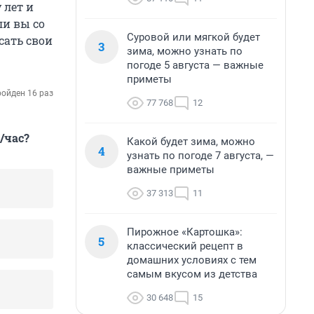
 лет и
ли вы со
Суровой или мягкой будет
сать свои
3
зима, можно узнать по
погоде 5 августа — важные
приметы
ойден 16 раз
77 768
12
/час?
Какой будет зима, можно
4
узнать по погоде 7 августа, —
важные приметы
37 313
11
Пирожное «Картошка»:
5
классический рецепт в
домашних условиях с тем
самым вкусом из детства
30 648
15