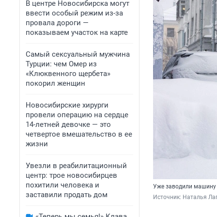
В центре Новосибирска могут
ввести особый режим из-за
провала дороги —
показываем участок на карте
Самый сексуальный мужчина
Турции: чем Омер из
«Клюквенного щербета»
покорил женщин
Новосибирские хирурги
провели операцию на сердце
14-летней девочке — это
четвертое вмешательство в ее
жизни
Увезли в реабилитационный
центр: трое новосибирцев
похитили человека и
Уже заводили машину в
заставили продать дом
Источник: 
Наталья Лап
«Теперь мы семья!» Клава