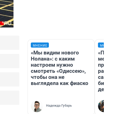
МНЕНИЕ
МНЕНИ
«Мы видим нового
«Поку
Нолана»: с каким
мешке
настроем нужно
предп
смотреть «Одиссею»,
расска
чтобы она не
самом
выглядела как фиаско
бизне
дешев
Надежда Губарь