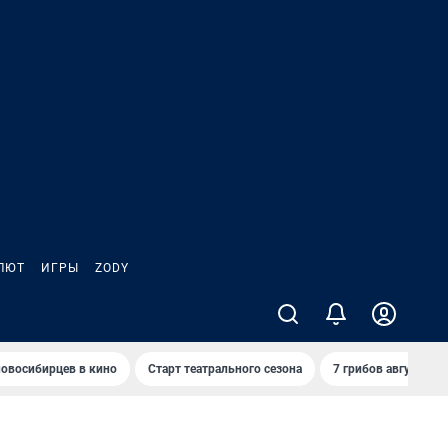
ЛЮТ
ИГРЫ
ZODY
овосибирцев в кино
Старт театрального сезона
7 грибов августа