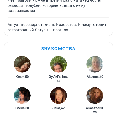
«Не привози их мне в третий раз». Читинец 40 лет
разводит голубей, которые всегда к нему
возвращаются
Август перевернет жизнь Козерогов. К чему готовит
ретроградный Сатурн — прогноз
ЗНАКОМСТВА
Юлия
,
50
ХуЛиГаНкА
,
Милана
,
40
43
Елена
,
38
Лена
,
42
Анастасия
,
29