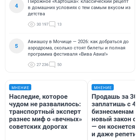
Пирожное «Картошка»: классический рецепт
4
в домашних условиях с тем самым вкусом из
детства
30 197
13
Авиашоу в Мочище — 2026: как добраться до
5
аэродрома, сколько стоят билеты и полная
программа фестиваля «Вива Авиа!»
27 236
50
МНЕНИЕ
МНЕНИЕ
Наследие, которое
Продашь за 300
чудом не развалилось:
заплатишь с 40
транспортный эксперт
бизнесменам г
разнес миф о «вечных»
новый закон о 
советских дорогах
— он коснется 
и даже репети