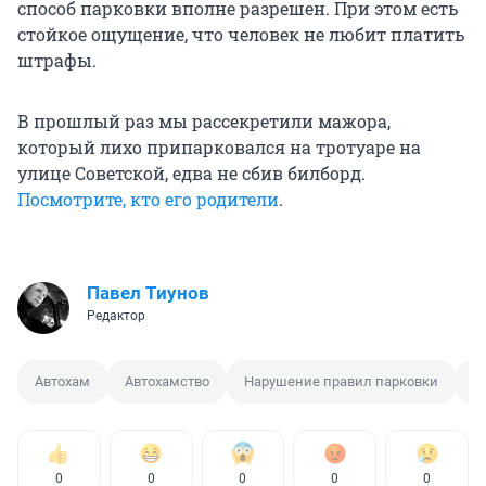
способ парковки вполне разрешен. При этом есть
стойкое ощущение, что человек не любит платить
штрафы.
В прошлый раз мы рассекретили мажора,
который лихо припарковался на тротуаре на
улице Советской, едва не сбив билборд.
Посмотрите, кто его родители
.
Павел Тиунов
Редактор
Автохам
Автохамство
Нарушение правил парковки
С
0
0
0
0
0