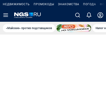
НЕДВИЖИМОСТЬ
ПРОМОКОДЫ
ЗНАКОМСТВА
ПОГОДА
ФО
«Майские» против подставщиков
Налог 