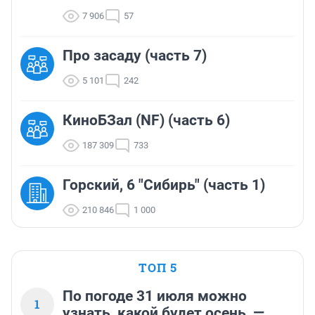
7 906
57
Про засаду (часть 7)
5 101
242
КиноБЗал (NF) (часть 6)
187 309
733
Горский, 6 "Сибирь" (часть 1)
210 846
1 000
ТОП 5
По погоде 31 июля можно
1
узнать, какой будет осень, —