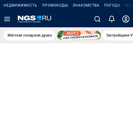
НЕДВИЖИМОСТЬ
ПРОМОКОДЫ
ЗНАКОМСТВА
ПОГОДА
ФО
Жёсткая соседская драка
Застройщики V