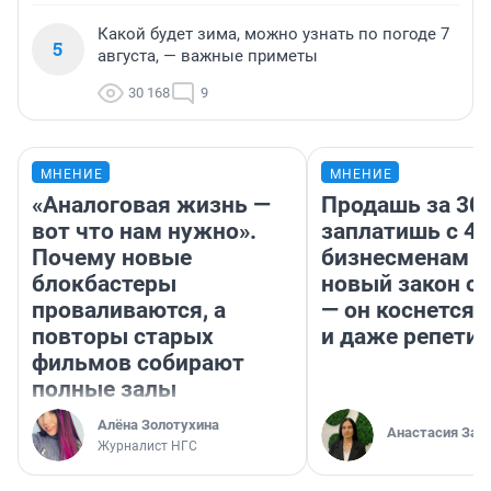
Какой будет зима, можно узнать по погоде 7
5
августа, — важные приметы
30 168
9
МНЕНИЕ
МНЕНИЕ
«Аналоговая жизнь —
Продашь за 300
вот что нам нужно».
заплатишь с 40
Почему новые
бизнесменам г
блокбастеры
новый закон о 
проваливаются, а
— он коснется 
повторы старых
и даже репети
фильмов собирают
полные залы
Алёна Золотухина
Анастасия Зав
Журналист НГС