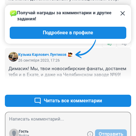
+0
–0
Получай награды за комментарии и другие 
задания!
Гость
28 сентября 2023, 05:38
Подробнее в профиле
Ниочём
+0
–0
Кузьма Карлович Лунтиков
26 сентября 2023, 17:26
Димасик! Мы, твои новосибирские фанаты, достанем 
тебя и в Екате, и даже на Челябинском заводе №69!
+0
–0
Читать все комментарии
Гость
Отправить
Войти