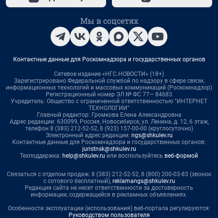
Мы в соцсетях
Контактные данные для Роскомнадзора и государственных органов
Сетевое издание «НГС.НОВОСТИ» (18+)
Зарегистрировано Федеральной службой по надзору в сфере связи,
информационных технологий и массовых коммуникаций (Роскомнадзор)
Регистрационный номер ЭЛ № ФС 77— 84683
Учредитель: Общество с ограниченной ответственностью "ИНТЕРНЕТ
ТЕХНОЛОГИИ"
Главный редактор: Громкова Елена Александровна
Адрес редакции: 630099, Россия, Новосибирск, ул. Ленина, д. 12, 6 этаж,
телефон 8 (383) 212-52-52, 8 (923) 157-00-00 (круглосуточно)
Электронный адрес редакции:
ngs@shkulev.ru
Контактные данные для Роскомнадзора и государственных органов:
juristnsk@shkulev.ru
Техподдержка:
help@shkulev.ru
или воспользуйтесь
веб-формой
Связаться с отделом продаж: 8 (383) 212-52-52, 8 (800) 200-03-83 (звонок
с сотового бесплатный),
reklamangs@shkulev.ru
Редакция сайта не несет ответственности за достоверность
информации, содержащейся в рекламных объявлениях.
Особенности эксплуатации (использования) веб-портала регулируются:
Руководством пользователя