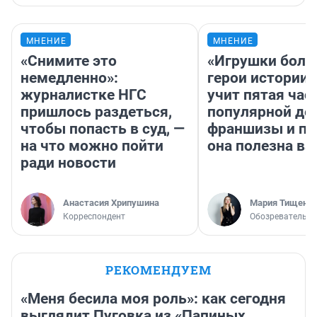
МНЕНИЕ
МНЕНИЕ
«Снимите это
«Игрушки боль
немедленно»:
герои истории»
журналистке НГС
учит пятая час
пришлось раздеться,
популярной де
чтобы попасть в суд, —
франшизы и п
на что можно пойти
она полезна в
ради новости
Анастасия Хрипушина
Мария Тищенк
Корреспондент
Обозреватель
РЕКОМЕНДУЕМ
«Меня бесила моя роль»: как сегодня
выглядит Пуговка из «Папиных