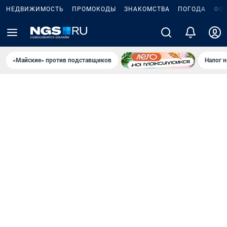
НЕДВИЖИМОСТЬ
ПРОМОКОДЫ
ЗНАКОМСТВА
ПОГОДА
ФО
«Майские» против подставщиков
Налог 