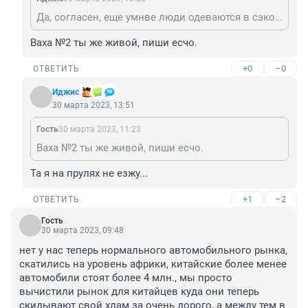
Да, согласен, еще умнве люди одеваются в сэконд хэнде и питаются просрочкой. И ничего, живы. Но как и на праворульках - не только лишь все.
Ваха №2 ты же живой, пиши есчо.
+0
–0
ОТВЕТИТЬ
Иджис
30 марта 2023, 13:51
Гость
30 марта 2023, 11:23
Ваха №2 ты же живой, пиши есчо.
Та я на прулях не езжу...
+1
–2
ОТВЕТИТЬ
Гость
30 марта 2023, 09:48
нет у нас теперь нормального автомобильного рынка, 
скатились на уровень африки, китайские более менее 
автомобили стоят более 4 млн., мы просто 
вычистили рынок для китайцев куда они теперь 
скидывают свой хлам за очень дорого, а между тем в 