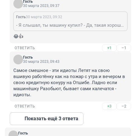
Гость
30 марта 2023, 09:37
Гость
30 марта 2023, 09:32
- Я слышал, ты машину купил? - Да, такая хорошая вещь, теперь все успеваю! Представляешь, сегодня съездил за запчастями, потом заправился, в автосервис заехал масло сменить, в магазин за тосолом заехал, техосмотр прошел. И как бы я все это без машины успел?
😂👍
+1
–1
ОТВЕТИТЬ
Гость
30 марта 2023, 09:43
Самое смешное - эти идиоты Летят на свою 
вшивую работёнку как на пожар с утра и вечером в 
свою кредитную конуру на Отшибе. Ладно если 
машинёшку Разобьют, бывает сами калечатся - 
идиоты.
+3
–2
ОТВЕТИТЬ
Показать ещё 3 ответа
Гость