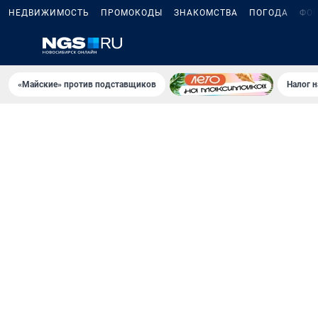
НЕДВИЖИМОСТЬ
ПРОМОКОДЫ
ЗНАКОМСТВА
ПОГОДА
ФО
«Майские» против подставщиков
Налог 