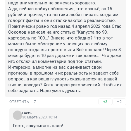
надо внимательно не замечать хорошего. 

А да, сейчас пойдут обвинения , что враньё, за 15 
рублей и прочее, что нытики любят писать, когда им 
говорят факты и они сталкиваются с реальностью. 
Практически ровно год назад 4 апреля 2022 года Стас 
Соколов написал на нгс статью "Капуста по 90, 
картофель по 100..." Знаете, что обидно? Что в тот 
момент было обострение у ноющих по любому 
поводу и тогда вы просто выли Всё пропало! Через 3 
месяца будет в 10 раз дороже и так далее.... Что даже 
нгс отключил комментарии под той статьёй. 
Интересно, а многие из вас оценивают свои 
прогнозы в прошлом и их реальность и задают себе 
вопрос , а как ваша глупость сказывается на вашей 
жизни, доходах? Хотя вопрос риторический. Чтобы их 
себе задавать. Надо уметь думать.
+3
–2
ОТВЕТИТЬ
7
Гость
30 марта 2023, 10:14
Гость, закусывать надо!