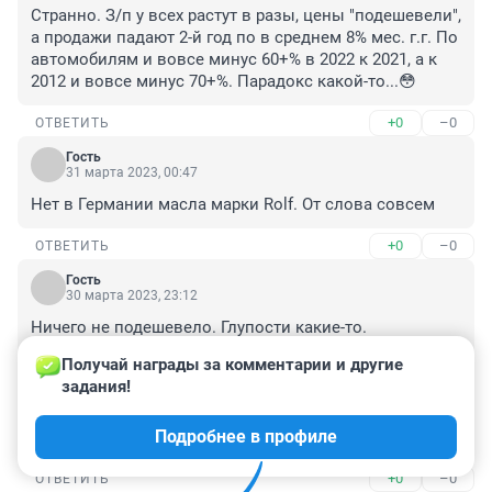
Странно. З/п у всех растут в разы, цены "подешевели", 
а продажи падают 2-й год по в среднем 8% мес. г.г. По 
автомобилям и вовсе минус 60+% в 2022 к 2021, а к 
2012 и вовсе минус 70+%. Парадокс какой-то...😳
+0
–0
ОТВЕТИТЬ
Гость
31 марта 2023, 00:47
Нет в Германии масла марки Rolf. От слова совсем
+0
–0
ОТВЕТИТЬ
Гость
30 марта 2023, 23:12
Ничего не подешевело. Глупости какие-то. 

до 24.02.22 хорошее масло стоило 360р/литр, затем 
Получай награды за комментарии и другие 
500,700 ,а потом его вообще не стало. теперь 500р/
задания!
стоит барматуха , на которую год назад смотрели 
только скупердяи или владельцы умирающих 
Подробнее в профиле
автомобилей.
+0
–0
ОТВЕТИТЬ