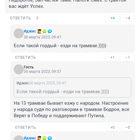
Недорогое, ЗапЧастей Тьма. Налоги Смех. С Грантой 
вас ждёт Успех.
+4
–4
ОТВЕТИТЬ
5
Иджис
30 марта 2023, 09:47
Если такой гордый - езди на трамвае.)))))
+1
–1
ОТВЕТИТЬ
Гость
30 марта 2023, 09:57
Иджис
30 марта 2023, 09:47
Если такой гордый - езди на трамвае.)))))
На 13 трамвае бывает езжу с народом. Настроение 
у народа судя по разговорам в трамвае Бодрое, все 
Верят в Победу и поддерживают Путина.
+0
–0
ОТВЕТИТЬ
Иджис