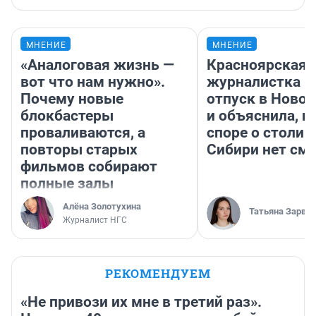
МНЕНИЕ
МНЕНИЕ
«Аналоговая жизнь —
Красноярская
вот что нам нужно».
журналистка п
Почему новые
отпуск в Ново
блокбастеры
и объяснила, п
проваливаются, а
споре о столиц
повторы старых
Сибири нет см
фильмов собирают
полные залы
Алёна Золотухина
Татьяна Зарва
Журналист НГС
РЕКОМЕНДУЕМ
«Не привози их мне в третий раз».