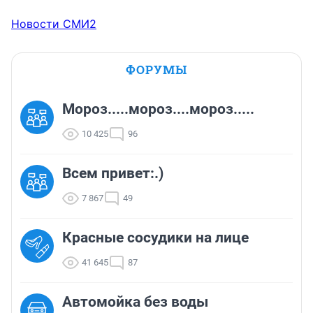
Новости СМИ2
ФОРУМЫ
Мороз.....мороз....мороз.....
10 425
96
Всем привет:.)
7 867
49
Красные сосудики на лице
41 645
87
Автомойка без воды