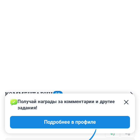
КОММЕНТАРИИ
59
Получай награды за комментарии и другие 
задания!
Гость
26 февраля 2023, 10:16
Подробнее в профиле
Ашкурков уже не торт.
+0
–0