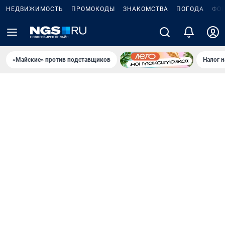
НЕДВИЖИМОСТЬ
ПРОМОКОДЫ
ЗНАКОМСТВА
ПОГОДА
ФО
«Майские» против подставщиков
Налог 