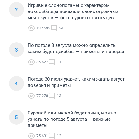
Игривые слонопотамы с характером:
2
новосибирцы показали своих огромных
мейн-кунов — фото суровых питомцев
137 593
34
По погоде 3 августа можно определить,
3
каким будет декабрь, — приметы и поверья
86 627
11
Погода 30 июля укажет, каким ждать август —
4
поверья и приметы
77 278
13
Суровой или мягкой будет зима, можно
5
узнать по погоде 5 августа — важные
приметы
75 631
12