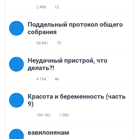
2 406
12
Поддельный протокол общего
собрания
54 891
75
Неудачный пристрой, что
делать?!
4 154
46
Красота и беременность (часть
9)
194 182
1 000
вавилонянам