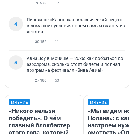
76 978
12
Пирожное «Картошка»: классический рецепт
4
в домашних условиях с тем самым вкусом из
детства
30 152
11
Авиашоу в Мочище — 2026: как добраться до
5
аэродрома, сколько стоят билеты и полная
программа фестиваля «Вива Авиа!»
27 186
50
МНЕНИЕ
МНЕНИЕ
«Никого нельзя
«Мы видим нов
победить». О чём
Нолана»: с как
главный блокбастер
настроем нужн
этого года, который
смотреть «Оди