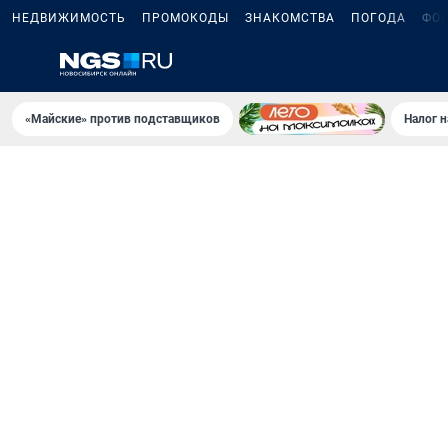
НЕДВИЖИМОСТЬ
ПРОМОКОДЫ
ЗНАКОМСТВА
ПОГОДА
ФО
«Майские» против подставщиков
Налог 