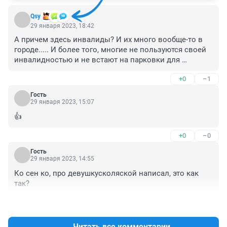
Qsy
29 января 2023, 18:42
А причем здесь инвалиды? И их много вообще-то в 
городе..... И более того, многие не пользуются своей 
инвалидностью и не встают на парковки для 
инвалидов. И знак не вешают. Но документ имеют. 
+0
–1
Что не так?
Гость
29 января 2023, 15:07
👍
+0
–0
Гость
29 января 2023, 14:55
Ко сен ко, про девушкусколяской написал, это как 
так?
+0
–0
Читать все комментарии