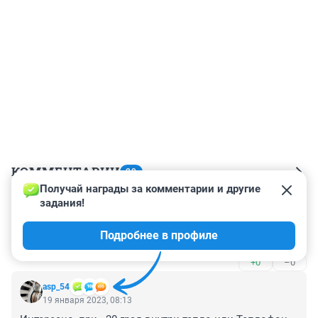
КОММЕНТАРИИ
29
Получай награды за комментарии и другие 
задания!
Гость
19 января 2023, 10:53
Подробнее в профиле
На сколько хватит батареи при морозе -30 С?
+0
–0
asp_54
19 января 2023, 08:13