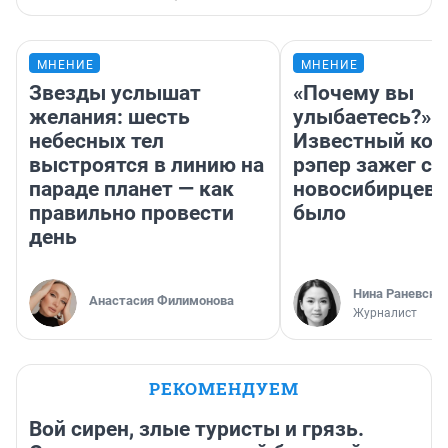
МНЕНИЕ
МНЕНИЕ
Звезды услышат
«Почему вы
желания: шесть
улыбаетесь?»
небесных тел
Известный кор
выстроятся в линию на
рэпер зажег с 
параде планет — как
новосибирцев: 
правильно провести
было
день
Нина Раневска
Анастасия Филимонова
Журналист
РЕКОМЕНДУЕМ
Вой сирен, злые туристы и грязь.