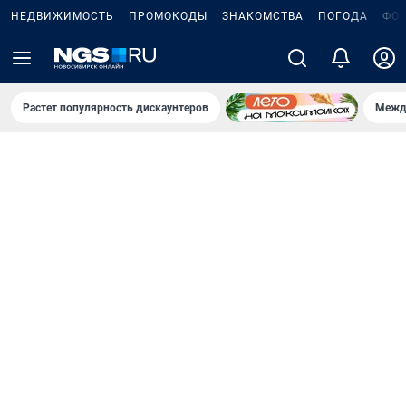
НЕДВИЖИМОСТЬ
ПРОМОКОДЫ
ЗНАКОМСТВА
ПОГОДА
ФО
Растет популярность дискаунтеров
Межд