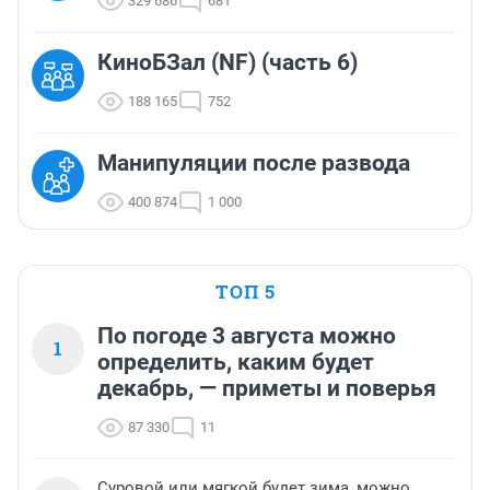
329 686
681
КиноБЗал (NF) (часть 6)
188 165
752
Манипуляции после развода
400 874
1 000
ТОП 5
По погоде 3 августа можно
1
определить, каким будет
декабрь, — приметы и поверья
87 330
11
Суровой или мягкой будет зима, можно