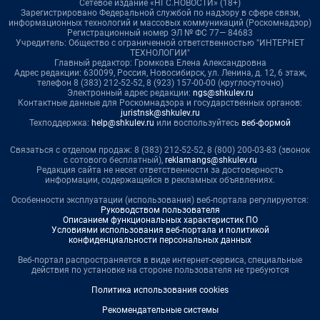
Сетевое издание «НГС.НОВОСТИ» (18+)
Зарегистрировано Федеральной службой по надзору в сфере связи,
информационных технологий и массовых коммуникаций (Роскомнадзор)
Регистрационный номер ЭЛ № ФС 77— 84683
Учредитель: Общество с ограниченной ответственностью "ИНТЕРНЕТ
ТЕХНОЛОГИИ"
Главный редактор: Громкова Елена Александровна
Адрес редакции: 630099, Россия, Новосибирск, ул. Ленина, д. 12, 6 этаж,
телефон 8 (383) 212-52-52, 8 (923) 157-00-00 (круглосуточно)
Электронный адрес редакции:
ngs@shkulev.ru
Контактные данные для Роскомнадзора и государственных органов:
juristnsk@shkulev.ru
Техподдержка:
help@shkulev.ru
или воспользуйтесь
веб-формой
Связаться с отделом продаж: 8 (383) 212-52-52, 8 (800) 200-03-83 (звонок
с сотового бесплатный),
reklamangs@shkulev.ru
Редакция сайта не несет ответственности за достоверность
информации, содержащейся в рекламных объявлениях.
Особенности эксплуатации (использования) веб-портала регулируются:
Руководством пользователя
Описанием функциональных характеристик ПО
Условиями использования веб-портала и политикой
конфиденциальности персональных данных
Веб-портал распространяется в виде интернет-сервиса, специальные
действия по установке на стороне пользователя не требуются
Политика использования cookies
Рекомендательные системы