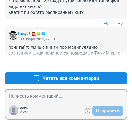
Интересно, при - 20 град внутри тепло или Теплофон 
надо включать?

Хватит ли богато расписанных кВт?
+0
–0
6mitya9
18 января 2023, 22:30
почитайте умные книги про манипуляцию 
сознанием....как начинается подводка к ТАКИМ авто
+4
–1
Читать все комментарии
Гость
Отправить
Войти