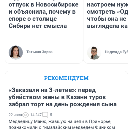
отпуск в Новосибирске
настроем нужн
и объяснила, почему в
смотреть «Оди
споре о столице
чтобы она не
Сибири нет смысла
выглядела как
Татьяна Зарва
Надежда Губар
РЕКОМЕНДУЕМ
«Заказали на 3-летие»: перед
убийством жены в Казани турок
забрал торт на день рождения сына
22 часа
14 247
5
Медведицу Майю, жившую на цепи в Приморье,
познакомили с гималайским медведем Фиником