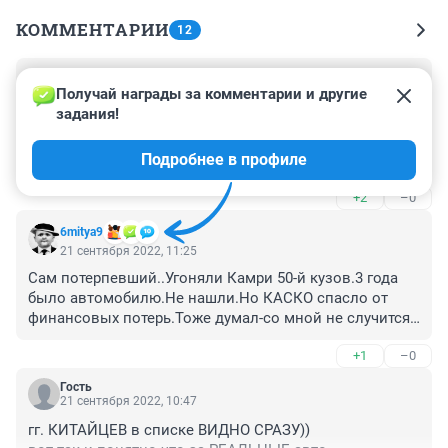
КОММЕНТАРИИ
12
Гость
21 сентября 2022, 11:38
Получай награды за комментарии и другие 
задания!
Почему угоняют , не прописана материальная 
ответственность , штрафы от 5 миллионов и сроки от 
Подробнее в профиле
15 до 30 лет строго режима . Имущество у воров 
должно изыматься включая единственное жилье.
+2
–0
6mitya9
21 сентября 2022, 11:25
Сам потерпевший..Угоняли Камри 50-й кузов.3 года 
было автомобилю.Не нашли.Но КАСКО спасло от 
финансовых потерь.Тоже думал-со мной не случится 
такого,но...
+1
–0
Гость
21 сентября 2022, 10:47
гг. КИТАЙЦЕВ в списке ВИДНО СРАЗУ))
