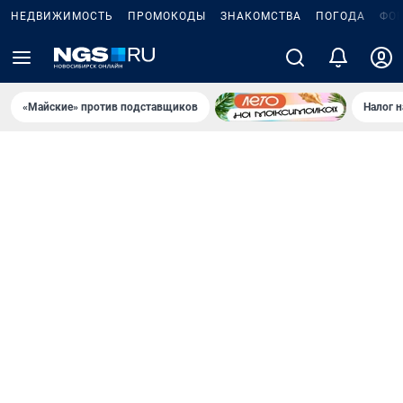
НЕДВИЖИМОСТЬ
ПРОМОКОДЫ
ЗНАКОМСТВА
ПОГОДА
ФО
«Майские» против подставщиков
Налог 