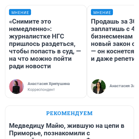
МНЕНИЕ
МНЕНИЕ
«Снимите это
Продашь за 300
немедленно»:
заплатишь с 40
журналистке НГС
бизнесменам г
пришлось раздеться,
новый закон о 
чтобы попасть в суд, —
— он коснется 
на что можно пойти
и даже репети
ради новости
Анастасия Хрипушина
Анастасия Зав
Корреспондент
РЕКОМЕНДУЕМ
Медведицу Майю, жившую на цепи в
Приморье, познакомили с