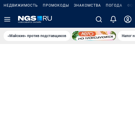
НЕДВИЖИМОСТЬ
ПРОМОКОДЫ
ЗНАКОМСТВА
ПОГОДА
ФО
«Майские» против подставщиков
Налог 