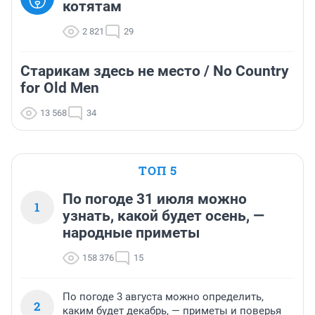
котятам
2 821
29
Старикам здесь не место / No Country
for Old Men
13 568
34
ТОП 5
По погоде 31 июля можно
1
узнать, какой будет осень, —
народные приметы
158 376
15
По погоде 3 августа можно определить,
2
каким будет декабрь, — приметы и поверья