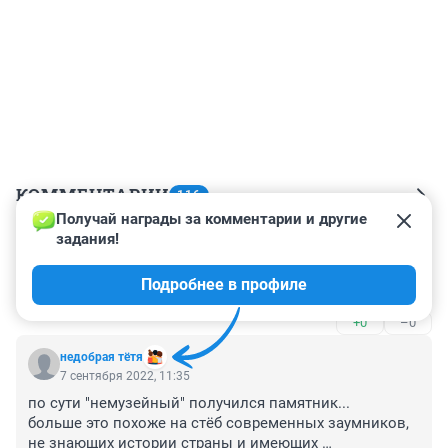
КОММЕНТАРИИ
116
Получай награды за комментарии и другие 
задания!
Гость
17 сентября 2022, 15:30
Подробнее в профиле
Жалкое зрелище...
+0
–0
недобрая тётя
7 сентября 2022, 11:35
по сути "немузейный" получился памятник... 

больше это похоже на стëб современных заумников, 
не знающих истории страны и имеющих 