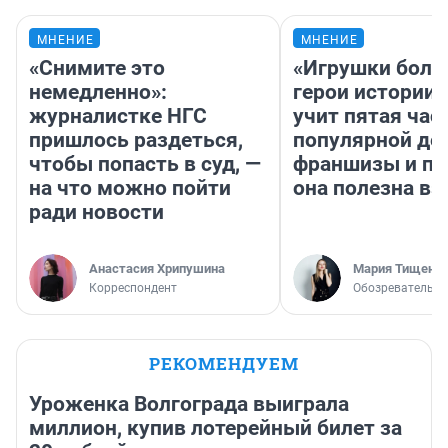
МНЕНИЕ
МНЕНИЕ
«Снимите это
«Игрушки боль
немедленно»:
герои истории»
журналистке НГС
учит пятая час
пришлось раздеться,
популярной де
чтобы попасть в суд, —
франшизы и п
на что можно пойти
она полезна в
ради новости
Анастасия Хрипушина
Мария Тищенк
Корреспондент
Обозреватель
РЕКОМЕНДУЕМ
Уроженка Волгограда выиграла
миллион, купив лотерейный билет за