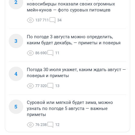
2
новосибирцы показали своих огромных
мейн-кунов — фото суровых питомцев
137 711
34
По погоде 3 августа можно определить,
3
каким будет декабрь, — приметы и поверья
86 690
11
Погода 30 июля укажет, каким ждать август —
4
поверья и приметы
77 320
13
Суровой или мягкой будет зима, можно
5
узнать по погоде 5 августа — важные
приметы
76 238
12