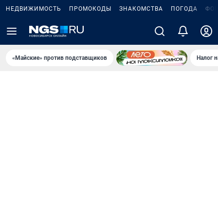
НЕДВИЖИМОСТЬ
ПРОМОКОДЫ
ЗНАКОМСТВА
ПОГОДА
ФО
«Майские» против подставщиков
Налог 