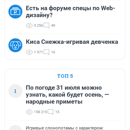
Есть на форуме спецы по Web-
дизайну?
5 256
49
Киса Снежка-игривая девченка
1 971
16
ТОП 5
По погоде 31 июля можно
1
узнать, какой будет осень, —
народные приметы
158 215
15
Игривые слонопотамы с характером: