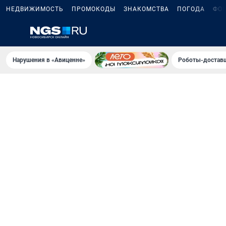
НЕДВИЖИМОСТЬ
ПРОМОКОДЫ
ЗНАКОМСТВА
ПОГОДА
ФО
Нарушения в «Авиценне»
Роботы-доставщ