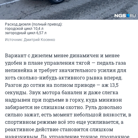
Расход дизеля (полный привод):
городской цикл 10,4 л
загородный цикл 6,57 л
Источник: 
Дмитрий Косенко
Вариант с дизелем менее динамичен и менее
удобен в плане управления тягой — педаль газа
нелинейна и требует значительного усилия для
хоть сколько-нибудь активного рывка вперед.
Разгон до сотни на полном приводе — аж 13,5
секунды. Звук мотора банален и даже слегка
надрывен при подъеме в горку, куда минивэн
забирается не слишком охотно. Руль довольно
сильно зажат, есть момент небольшой вязкости, в
спортивном режиме всё это еще усиливается, а
реактивное действие становится слишком
навязчивым. Да, управление точное, прозрачное,