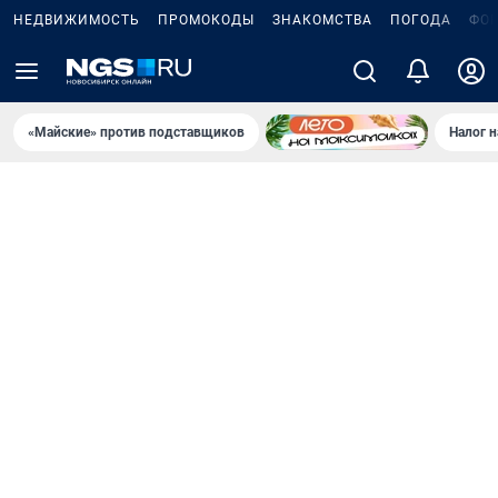
НЕДВИЖИМОСТЬ
ПРОМОКОДЫ
ЗНАКОМСТВА
ПОГОДА
ФО
«Майские» против подставщиков
Налог 