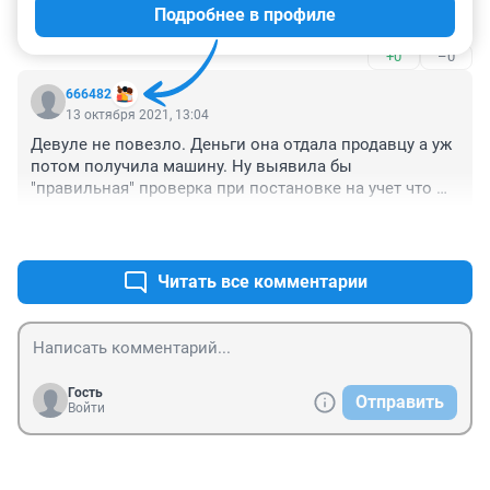
Подробнее в профиле
пусть ГИБДД и возвращает ей деньги её ущерб.
+0
–0
666482
13 октября 2021, 13:04
Девуле не повезло. Деньги она отдала продавцу а уж 
потом получила машину. Ну выявила бы 
"правильная" проверка при постановке на учет что 
номера перебиты и машина в угоне, ну забрало бы 
+0
–0
ГИБДД у нее машину сразу. Чем ей от этого легче 
стало бы? Пусть скажет спасибо за халатную 
проверку. Хотябы 7 лет попользовалась.

Читать все комментарии
Такие проверки на номера нужно делать до передачи 
денег продавцу а не после. После уже ничем не 
поможет.
Гость
Отправить
Войти