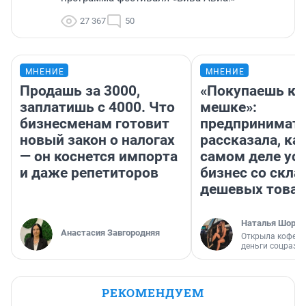
27 367
50
МНЕНИЕ
МНЕНИЕ
Продашь за 3000,
«Покупаешь ко
заплатишь с 4000. Что
мешке»:
бизнесменам готовит
предпринимат
новый закон о налогах
рассказала, как
— он коснется импорта
самом деле ус
и даже репетиторов
бизнес со скл
дешевых това
Наталья Шорох
Анастасия Завгородняя
Открыла кофейн
деньги соцразв
РЕКОМЕНДУЕМ