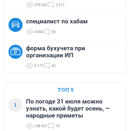
374 022
3 211
cпециалист по хабам
4 000
50
форма бухучета при
организации ИП
5 177
42
ТОП 5
По погоде 31 июля можно
1
узнать, какой будет осень, —
народные приметы
158 421
15