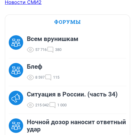
Новости СМИ2
ФОРУМЫ
Всем врунишкам
57 716
380
Блеф
8 597
115
Ситуация в России. (часть 34)
215 042
1 000
Ночной дозор наносит ответный
удар