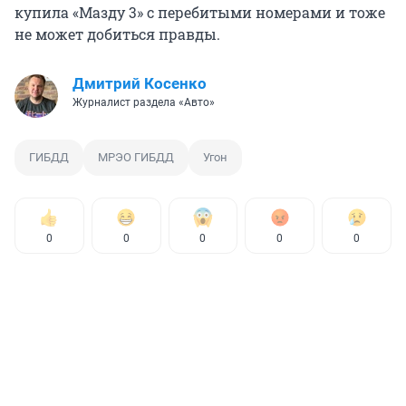
купила «Мазду 3» с перебитыми номерами и тоже
не может добиться правды.
Дмитрий Косенко
Журналист раздела «Авто»
ГИБДД
МРЭО ГИБДД
Угон
0
0
0
0
0