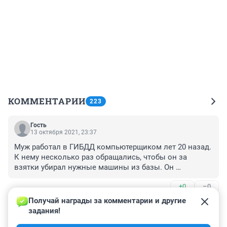
КОММЕНТАРИИ
223
Гость
13 октября 2021, 23:37
Муж работал в ГИБДД компьютерщиком лет 20 назад. 
К нему несколько раз обращались, чтобы он за 
взятки убирал нужные машины из базы. Он 
отказался. Но ведь кто-то же мог и согласиться. Вот 
+0
–0
так и могло всё случиться. Её действительно на 
момент оформления могло не быть в базе. Точнее, на 
Получай награды за комментарии и другие 
Гость
время могла быть отключена.
13 октября 2021, 19:26
задания!
Ну если в ГИБДД проворонили и они виноваты то 