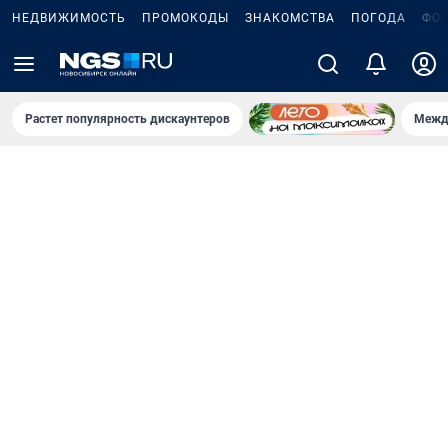
НЕДВИЖИМОСТЬ
ПРОМОКОДЫ
ЗНАКОМСТВА
ПОГОДА
ФО
Растет популярность дискаунтеров
Межд