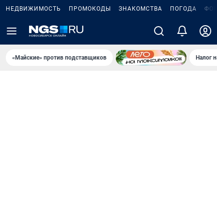
НЕДВИЖИМОСТЬ
ПРОМОКОДЫ
ЗНАКОМСТВА
ПОГОДА
ФО
«Майские» против подставщиков
Налог 