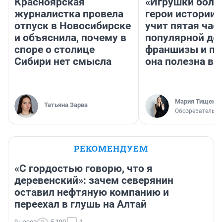
Красноярская
«Игрушки боль
журналистка провела
герои истории»
отпуск в Новосибирске
учит пятая час
и объяснила, почему в
популярной де
споре о столице
франшизы и п
Сибири нет смысла
она полезна в
Мария Тищенк
Татьяна Зарва
Обозреватель
РЕКОМЕНДУЕМ
«С гордостью говорю, что я
деревенский»: зачем северянин
оставил нефтяную компанию и
переехал в глушь на Алтай
9 часов
5 190
1