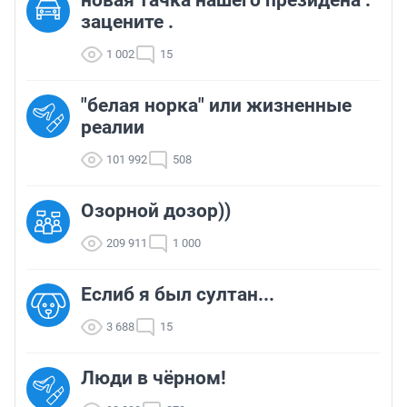
зацените .
1 002
15
"белая норка" или жизненные
реалии
101 992
508
Озорной дозор))
209 911
1 000
Еслиб я был султан...
3 688
15
Люди в чёрном!