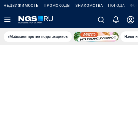
НЕДВИЖИМОСТЬ
ПРОМОКОДЫ
ЗНАКОМСТВА
ПОГОДА
ФО
«Майские» против подставщиков
Налог 