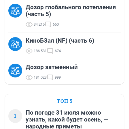
Дозор глобального потепления
(часть 5)
34 215
650
КиноБЗал (NF) (часть 6)
186 581
674
Дозор затменный
181 023
999
ТОП 5
По погоде 31 июля можно
1
узнать, какой будет осень, —
народные приметы