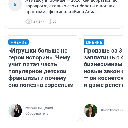
Авиашоу в Мочище — 2026: как добраться до
5
аэродрома, сколько стоят билеты и полная
программа фестиваля «Вива Авиа!»
27 277
50
МНЕНИЕ
МНЕНИЕ
«Игрушки больше не
Продашь за 300
герои истории». Чему
заплатишь с 40
учит пятая часть
бизнесменам г
популярной детской
новый закон о 
франшизы и почему
— он коснется 
она полезна взрослым
и даже репети
Мария Тищенко
Анастасия Зав
Обозреватель