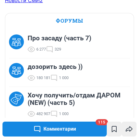
Новости СМИ2
ФОРУМЫ
Про засаду (часть 7)
6 277
329
дозорить здесь ))
180 181
1 000
Хочу получить/отдам ДАРОМ
(NEW) (часть 5)
482 907
1 000
115
Комментарии
КиноБЗал (NF) (часть 6)