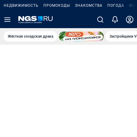
НЕДВИЖИМОСТЬ
ПРОМОКОДЫ
ЗНАКОМСТВА
ПОГОДА
ФО
Жёсткая соседская драка
Застройщики V