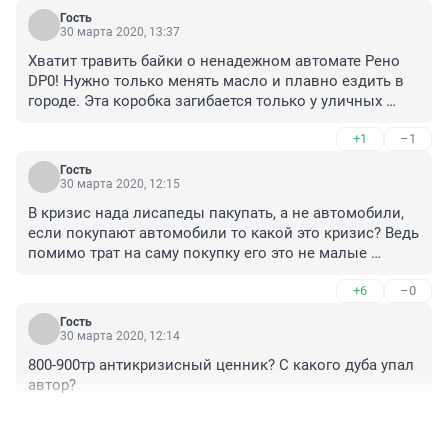
Гость
30 марта 2020, 13:37
Хватит травить байки о ненадежном автомате Рено 
DP0! Нужно только менять масло и плавно ездить в 
городе. Эта коробка загибается только у уличных 
"гонщегов".
+1
–1
Гость
30 марта 2020, 12:15
В кризис нада лисапеды пакупать, а не автомобили, 
если покупают автомобили то какой это кризис? Ведь 
помимо трат на саму покупку его это не малые 
деньжата, его есчо нада содержать, налог, Т.О, ремонт, 
+6
–0
покупка резины, страховка, да и бензин не малых 
денег стоит если ездить постоянно, а если не ездить, 
Гость
то нафиг она и нада!
30 марта 2020, 12:14
800-900тр антикризисный ценник? С какого дуба упал 
автор?
+9
–0