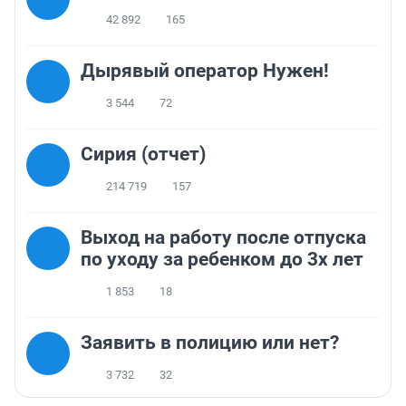
42 892
165
Дырявый оператор Нужен!
3 544
72
Сирия (отчет)
214 719
157
Выход на работу после отпуска
по уходу за ребенком до 3х лет
1 853
18
Заявить в полицию или нет?
3 732
32