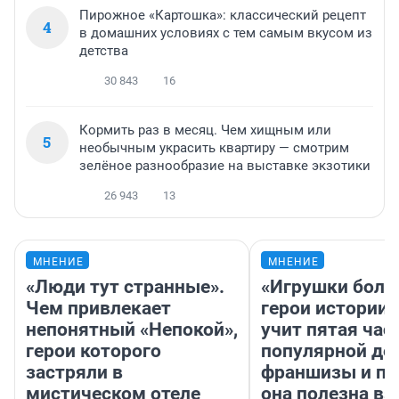
Пирожное «Картошка»: классический рецепт
4
в домашних условиях с тем самым вкусом из
детства
30 843
16
Кормить раз в месяц. Чем хищным или
5
необычным украсить квартиру — смотрим
зелёное разнообразие на выставке экзотики
26 943
13
МНЕНИЕ
МНЕНИЕ
«Люди тут странные».
«Игрушки боль
Чем привлекает
герои истории»
непонятный «Непокой»,
учит пятая час
герои которого
популярной де
застряли в
франшизы и п
мистическом отеле
она полезна в