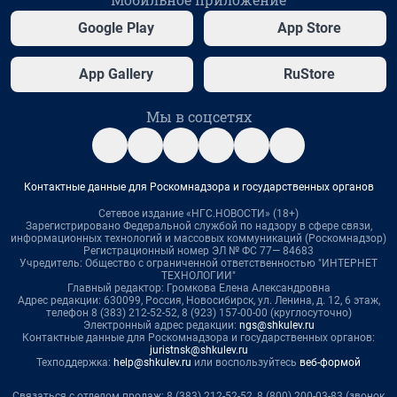
Google Play
App Store
App Gallery
RuStore
Мы в соцсетях
Контактные данные для Роскомнадзора и государственных органов
Сетевое издание «НГС.НОВОСТИ» (18+)
Зарегистрировано Федеральной службой по надзору в сфере связи,
информационных технологий и массовых коммуникаций (Роскомнадзор)
Регистрационный номер ЭЛ № ФС 77— 84683
Учредитель: Общество с ограниченной ответственностью "ИНТЕРНЕТ
ТЕХНОЛОГИИ"
Главный редактор: Громкова Елена Александровна
Адрес редакции: 630099, Россия, Новосибирск, ул. Ленина, д. 12, 6 этаж,
телефон 8 (383) 212-52-52, 8 (923) 157-00-00 (круглосуточно)
Электронный адрес редакции:
ngs@shkulev.ru
Контактные данные для Роскомнадзора и государственных органов:
juristnsk@shkulev.ru
Техподдержка:
help@shkulev.ru
или воспользуйтесь
веб-формой
Связаться с отделом продаж: 8 (383) 212-52-52, 8 (800) 200-03-83 (звонок