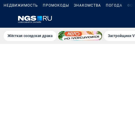
НЕДВИЖИМОСТЬ
ПРОМОКОДЫ
ЗНАКОМСТВА
ПОГОДА
ФО
Жёсткая соседская драка
Застройщики V