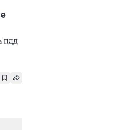
ые
ть ПДД