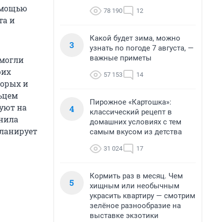
омощью
78 190
12
та и
Какой будет зима, можно
3
узнать по погоде 7 августа, —
важные приметы
 могли
оих
57 153
14
торых и
ьцем
Пирожное «Картошка»:
уют на
4
классический рецепт в
снила
домашних условиях с тем
планирует
самым вкусом из детства
31 024
17
Кормить раз в месяц. Чем
5
хищным или необычным
украсить квартиру — смотрим
зелёное разнообразие на
выставке экзотики