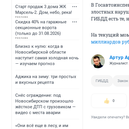
В Госавтоинспе
Старт продаж 3 дома ЖК
злостных наруш
Марсель-2. Дом, небо, река!
ГИБДД есть те, 
Скидка 40% на гаражные
секционные ворота
(только до 31.08.2026)
На текущий мо
миллиардов ру
Близко к нулю: когда в
Новосибирской области
Артур А
наступит самая холодная ночь
— изучаем прогноз
Журналист 
Аджика на зиму: три простых
ГИБДД
Закон
и вкусных рецепта
Снёс ограждение: под
Новосибирском произошло
0
жёсткое ДТП с грузовиком —
видео с места аварии
Увидели опечатку? В
«Они всё еще в лесу, и им