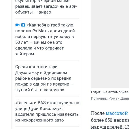
скульптор в черной маске
развешивает загадочные арт-
объекты — видео
«Как тебя в гроб такую
положат?» Мать двоих детей
набила первую татуировку в
50 лет — зачем она это
сделала и что отвечает
хейтерам
Среди копоти и гари.
Двухэтажку в Здвинском
районе серьезно повредил
пожар в одной из квартир —
жуткий быт в карточках
Ездить на автомобиле
Источник: 
Роман Дани
«Газель» и ВАЗ столкнулись на
улице Дуси Ковальчук:
После
массовой
водителя пришлось извлекать
более 650 неоп
из искорёженного авто
нарушителей. 13