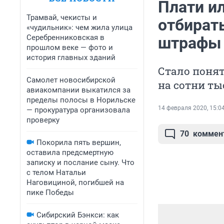
Плати ил
Трамвай, чекисты и
отбират
«чудильник»: чем жила улица
Серебренниковская в
штрафы
прошлом веке — фото и
история главных зданий
Стало понят
Самолет новосибирской
на сотни ты
авиакомпании выкатился за
пределы полосы в Норильске
14 февраля 2020, 15:0
— прокуратура организовала
проверку
70
коммен
Покорила пять вершин,
оставила предсмертную
записку и послание сыну. Что
с телом Натальи
Наговициной, погибшей на
пике Победы
Сибирский Бэнкси: как