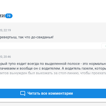
ИИ
70
0, 22:19
ревертыш, так что до-свиданья!
0, 20:46
торый тупо ездит всегда по выделенной полосе - это нормально
ачиваем и вообще он с водителем. А водитель газели, которы
итов вынужден был выезжать за стоп-линию, чтобы проехать
о нарушитель, которого надо средства заработка лишить, так?

ссказывал, что на выезде с его улицы на перекрёстке здорове
арост образовались, поэтому он стал перед зелёным светом 
езжать к перекрёстку через трамвайные пути и яму (это всё по
Читать все комментарии
иначе или подвеску убьёшь или не успеешь за короткий зелёный
ерез 3 недели узнал, что ему новая камера каждый день по штр