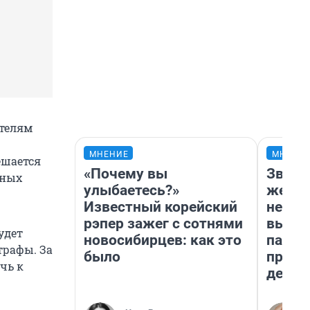
ителям
МНЕНИЕ
МНЕНИ
ешается
«Почему вы
Звезд
бных
улыбаетесь?»
желан
Известный корейский
небес
рэпер зажег с сотнями
выстр
удет
новосибирцев: как это
парад
трафы. За
было
прави
чь к
день