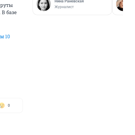
Нина Раневская
шруты
Журналист
 В базе
м 10
0