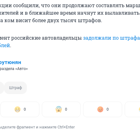
кции сообщили, что они продолжают составлять мар
ителей и в ближайшее время начнут их вылавливать.
на ком висит более двух тысяч штрафов.
мент российские автовладельцы
задолжали по штрафа
блей
.
рутюнян
раздела «Авто»
Штраф
0
0
0
ыделите фрагмент и нажмите Ctrl+Enter