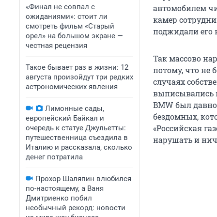
«Финал не совпал с
автомобилем чи
ожиданиями»: стоит ли
камер сотрудни
смотреть фильм «Старый
поджидали его 
орел» на большом экране —
честная рецензия
Так массово на
Такое бывает раз в жизни: 12
потому, что не
августа произойдут три редких
случаях собств
астрономических явления
выписывались в
BMW был давно
Лимонные сады,
бездомных, кот
европейский Байкал и
«Российская газ
очередь к статуе Джульетты:
путешественница съездила в
нарушать и нич
Италию и рассказала, сколько
денег потратила
Прохор Шаляпин влюбился
по-настоящему, а Ваня
Дмитриенко побил
необычный рекорд: новости