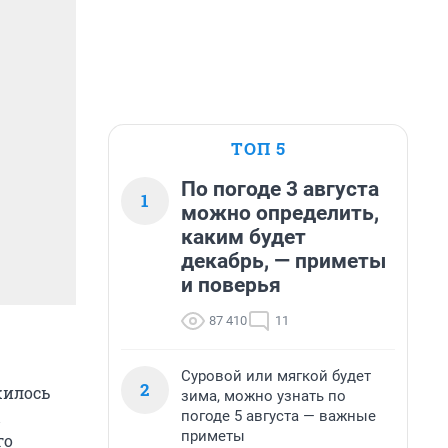
ТОП 5
По погоде 3 августа
1
можно определить,
каким будет
декабрь, — приметы
и поверья
87 410
11
Суровой или мягкой будет
2
жилось
зима, можно узнать по
погоде 5 августа — важные
приметы
го