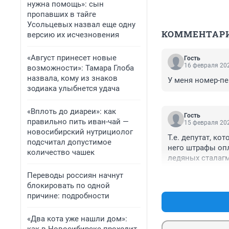
нужна помощь»: сын
пропавших в тайге
Усольцевых назвал еще одну
КОММЕНТАР
версию их исчезновения
«Август принесет новые
Гость
16 февраля 202
возможности»: Тамара Глоба
назвала, кому из знаков
У меня номер-пе
зодиака улыбнется удача
«Вплоть до диареи»: как
Гость
правильно пить иван-чай —
15 февраля 202
новосибирский нутрициолог
Т.е. депутат, ко
подсчитал допустимое
него штрафы опл
количество чашек
ледяных сталагм
перекрёсток - эт
Переводы россиян начнут
А мне парень ра
блокировать по одной
яма и ледяной н
причине: подробности
потихоньку подъ
стоп-линии)... 
«Два кота уже нашли дом»:
преодолеть. А ч