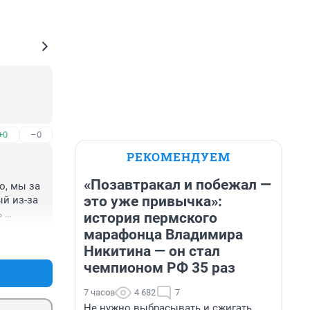
+0
–0
РЕКОМЕНДУЕМ
«Позавтракал и побежал —
, мы за 
это уже привычка»:
й из-за 
 
история пермского
марафонца Владимира
+0
–0
нная 
Никитина — он стал
чемпионом РФ 35 раз
сле 
 это 
7 часов
4 682
7
афу за 
Не нужно выбрасывать и сжигать