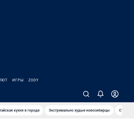
ЛЮТ
ИГРЫ
ZODY
тайская кухня в городе
Экстремально худые новосибирцы
Старт те