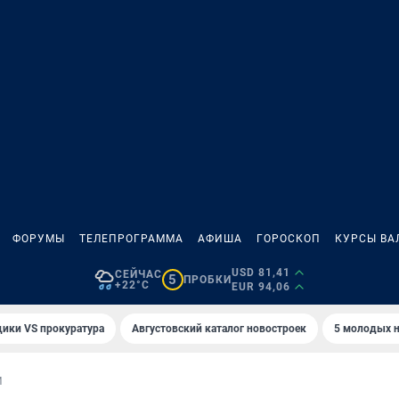
ФОРУМЫ
ТЕЛЕПРОГРАММА
АФИША
ГОРОСКОП
КУРСЫ ВА
USD 81,41
СЕЙЧАС
5
ПРОБКИ
+22°C
EUR 94,06
ики VS прокуратура
Августовский каталог новостроек
5 молодых н
И