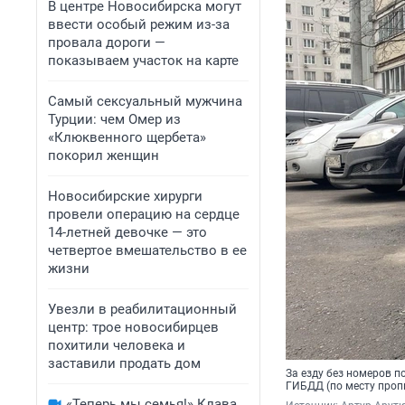
В центре Новосибирска могут
ввести особый режим из-за
провала дороги —
показываем участок на карте
Самый сексуальный мужчина
Турции: чем Омер из
«Клюквенного щербета»
покорил женщин
Новосибирские хирурги
провели операцию на сердце
14-летней девочке — это
четвертое вмешательство в ее
жизни
Увезли в реабилитационный
центр: трое новосибирцев
похитили человека и
заставили продать дом
За езду без номеров 
ГИБДД (по месту проп
«Теперь мы семья!» Клава