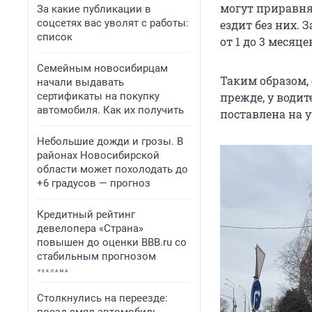
могут приравня
За какие публикации в
соцсетях вас уволят с работы:
ездит без них. 
список
от 1 до 3 месяце
Семейным новосибирцам
Таким образом, 
начали выдавать
сертификаты на покупку
прежде, у водит
автомобиля. Как их получить
поставлена на у
Небольшие дожди и грозы. В
районах Новосибирской
области может похолодать до
+6 градусов — прогноз
Кредитный рейтинг
девелопера «Страна»
повышен до оценки BBB.ru со
стабильным прогнозом
Столкнулись на переезде: