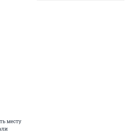
ть месту
али