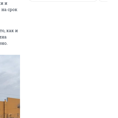
ки и
 на срок
о, как и
ина
ено.