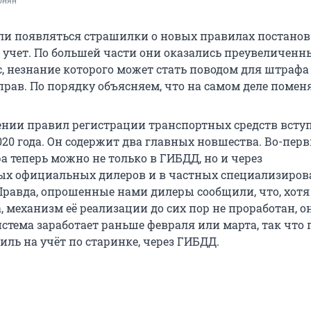
юнян
али появляться страшилки о новых правилах постано
 учет. По большей части они оказались преувеличенн
, незнание которого может стать поводом для штрафа 
рав. По порядку объясняем, что на самом деле помен
ении правил регистрации транспортных средств всту
020 года. Он содержит два главных новшества. Во-перв
 теперь можно не только в ГИБДД, но и через
ых официальных дилеров и в частных специализиро
Правда, опрошенные нами дилеры сообщили, что, хотя
 механизм её реализации до сих пор не проработан, о
стема заработает раньше февраля или марта, так что 
ль на учёт по старинке, через ГИБДД.