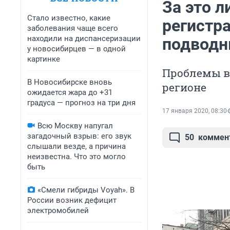
За это л
Стало известно, какие
регистр
заболевания чаще всего
находили на диспансеризации
подводн
у новосибирцев — в одной
картинке
Проблемы в
В Новосибирске вновь
регионе
ожидается жара до +31
градуса — прогноз на три дня
17 января 2020, 08:30
Всю Москву напугал
загадочный взрыв: его звук
50
коммен
слышали везде, а причина
неизвестна. Что это могло
быть
«Смели гибриды Voyah». В
России возник дефицит
электромобилей