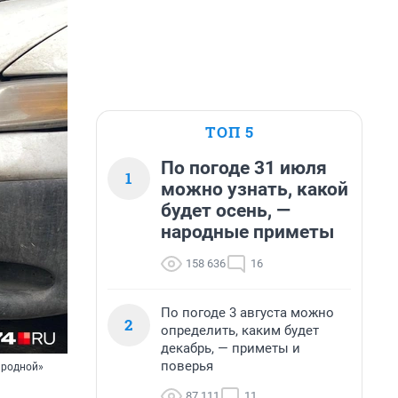
ТОП 5
По погоде 31 июля
1
можно узнать, какой
будет осень, —
народные приметы
158 636
16
По погоде 3 августа можно
2
определить, каким будет
декабрь, — приметы и
поверья
«родной»
87 111
11