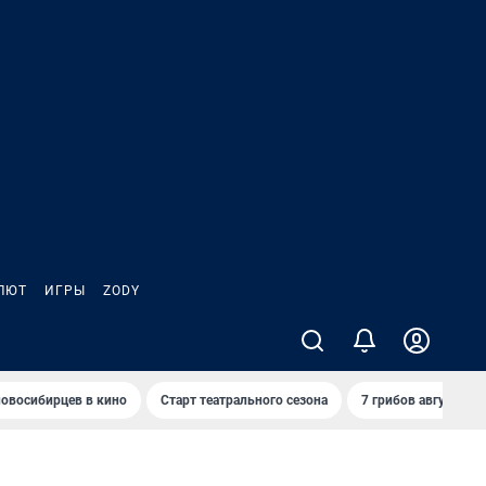
ЛЮТ
ИГРЫ
ZODY
овосибирцев в кино
Старт театрального сезона
7 грибов августа