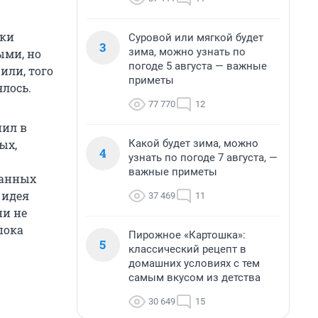
вки
Суровой или мягкой будет
3
зима, можно узнать по
ыми, но
погоде 5 августа — важные
или, того
приметы
ялось.
77 770
12
пил в
Какой будет зима, можно
ых,
4
узнать по погоде 7 августа, —
важные приметы
ванных
 идея
37 469
11
ни не
пока
Пирожное «Картошка»:
5
классический рецепт в
домашних условиях с тем
самым вкусом из детства
30 649
15