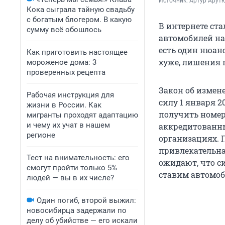
Источник: 
Артур Арут
Кока сыграла тайную свадьбу
с богатым блогером. В какую
В интернете ст
сумму всё обошлось
автомобилей на
есть один нюанс
Как приготовить настоящее
хуже, лишения п
мороженое дома: 3
проверенных рецепта
Закон об измен
Рабочая инструкция для
силу 1 января 2
жизни в России. Как
получить номера
мигранты проходят адаптацию
и чему их учат в нашем
аккредитованн
регионе
организациях. 
привлекательна,
Тест на внимательность: его
ожидают, что си
смогут пройти только 5%
ставим автомоби
людей — вы в их числе?
Один погиб, второй выжил:
новосибирца задержали по
делу об убийстве — его искали