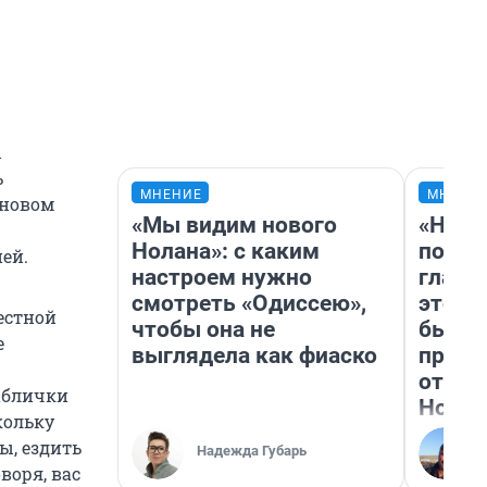
ы
ь
МНЕНИЕ
МНЕНИ
 новом
«Мы видим нового
«Нико
Нолана»: с каким
побед
ей.
настроем нужно
главн
смотреть «Одиссею»,
этого
местной
чтобы она не
бьет 
е
выглядела как фиаско
прока
отзыв
таблички
Нолан
кольку
ы, ездить
Надежда Губарь
оворя, вас