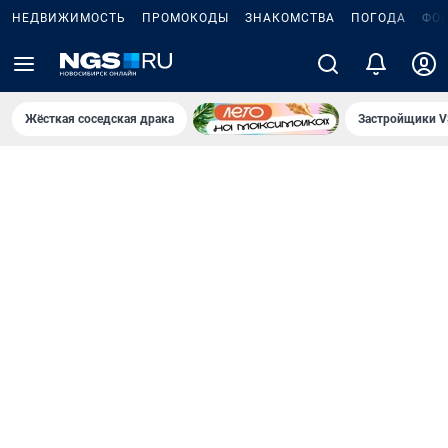
НЕДВИЖИМОСТЬ
ПРОМОКОДЫ
ЗНАКОМСТВА
ПОГОДА
ФО
Жёсткая соседская драка
Застройщики V