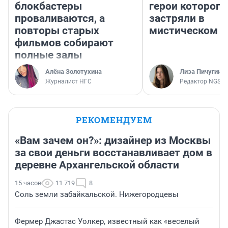
блокбастеры
герои которого
проваливаются, а
застряли в
повторы старых
мистическом о
фильмов собирают
полные залы
Алёна Золотухина
Лиза Пичугина
Журналист НГС
Редактор NGS.R
РЕКОМЕНДУЕМ
«Вам зачем он?»: дизайнер из Москвы
за свои деньги восстанавливает дом в
деревне Архангельской области
15 часов
11 719
8
Соль земли забайкальской. Нижегородцевы
Фермер Джастас Уолкер, известный как «веселый