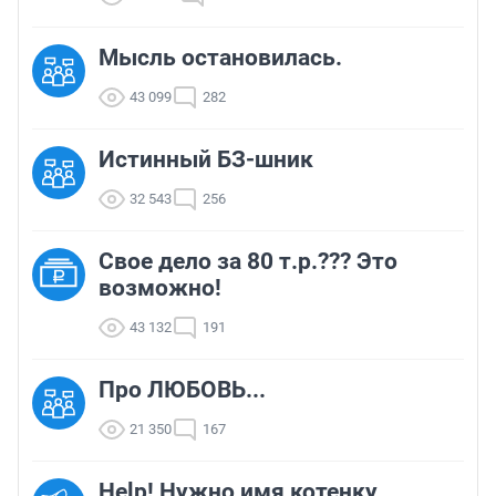
Мысль остановилась.
43 099
282
Истинный БЗ-шник
32 543
256
Свое дело за 80 т.р.??? Это
возможно!
43 132
191
Про ЛЮБОВЬ...
21 350
167
Help! Нужно имя котенку