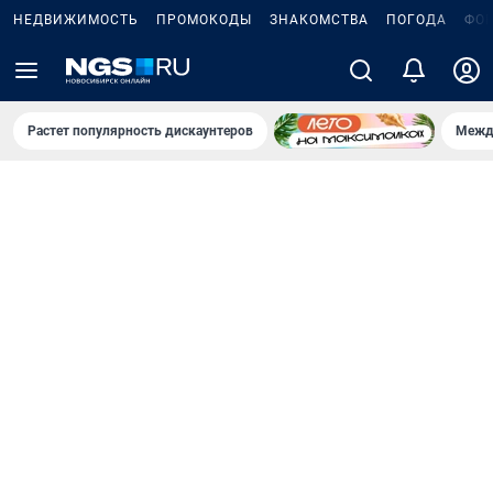
НЕДВИЖИМОСТЬ
ПРОМОКОДЫ
ЗНАКОМСТВА
ПОГОДА
ФО
Растет популярность дискаунтеров
Межд