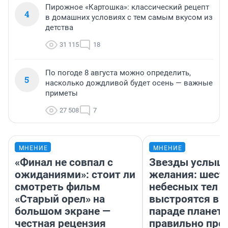
Пирожное «Картошка»: классический рецепт
4
в домашних условиях с тем самым вкусом из
детства
31 115
18
По погоде 8 августа можно определить,
5
насколько дождливой будет осень — важные
приметы
27 508
7
МНЕНИЕ
МНЕНИЕ
«Финал не совпал с
Звезды услыш
ожиданиями»: стоит ли
желания: шест
смотреть фильм
небесных тел
«Старый орел» на
выстроятся в 
большом экране —
параде планет 
честная рецензия
правильно про