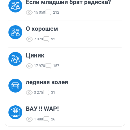
Если младший брат редиска?
15 050
212
О хорошем
7 379
92
Циник
17 970
157
ледяная колея
3 275
31
ВАУ !! WAP!
1 488
26