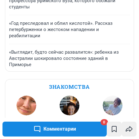
профессора уфимского вуза, которого обожали
студенты
«Год преследовал и облил кислотой». Рассказ
петербурженки о жестоком нападении и
реабилитации
«Выглядит, будто сейчас развалится»: ребенка из
Австралии шокировало состояние зданий в
Приморье
ЗНАКОМСТВА
Ирина
,
44
Алена
,
53
Марина
,
54
0
Комментарии