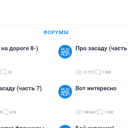
ФОРУМЫ
 на дороге 8-)
Про засаду (часть
22
31 571
1 000
асаду (часть 7)
Вот интересно
49
616
180 667
1 000