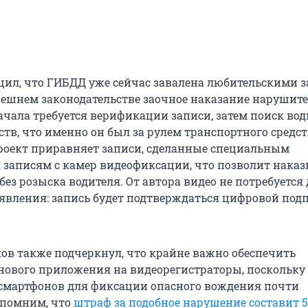
ил, что ГИБДД уже сейчас завалена любительскими з
ешнем законодательстве заочное наказание нарушит
ачала требуется верификации записи, затем поиск вод
ств, что именно он был за рулем транспортного средст
оект приравняет записи, сделанные специальным
 записям с камер видеофиксации, что позволит нака
без розыска водителя. От автора видео не потребуется
явления: запись будет подтверждаться цифровой под
ов также подчеркнул, что крайне важно обеспечить
нового приложения на видеорегистраторы, поскольку
смартфонов для фиксации опасного вождения почти
апомним, что
штраф за подобное нарушение составит 5