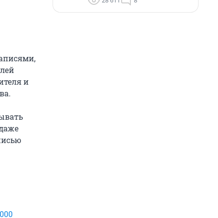
28 611
8
аписями,
елей
ителя и
ва.
зывать
 даже
писью
000