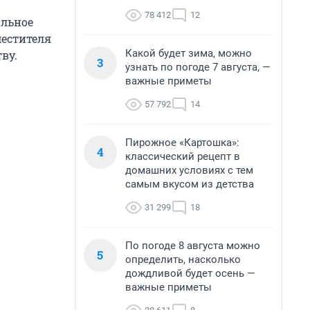
78 412
12
альное
местителя
Какой будет зима, можно
ву.
3
узнать по погоде 7 августа, —
важные приметы
57 792
14
Пирожное «Картошка»:
4
классический рецепт в
домашних условиях с тем
самым вкусом из детства
31 299
18
По погоде 8 августа можно
5
определить, насколько
дождливой будет осень —
важные приметы