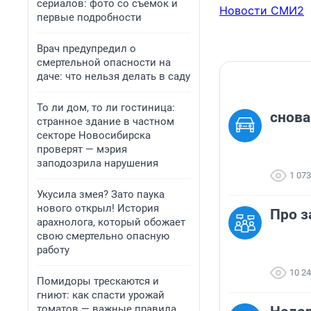
сериалов: фото со съемок и
Новости СМИ2
первые подробности
Врач предупредил о
смертельной опасности на
даче: что нельзя делать в саду
То ли дом, то ли гостиница:
снова
странное здание в частном
секторе Новосибирска
проверят — мэрия
заподозрила нарушения
1 073
Укусила змея? Зато паука
нового открыл! История
Про з
арахнолога, который обожает
свою смертельно опасную
работу
10 2
Помидоры трескаются и
гниют: как спасти урожай
томатов — важные правила