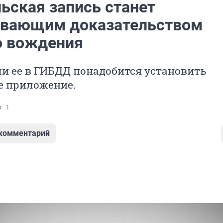
ьская запись станет
вающим доказательством
о вождения
и ее в ГИБДД понадобится установить
е приложение.
1
 комментарий