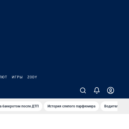
ЛЮТ
ИГРЫ
ZODY
а банкротом после ДТП
История слепого парфюмера
Водители пер