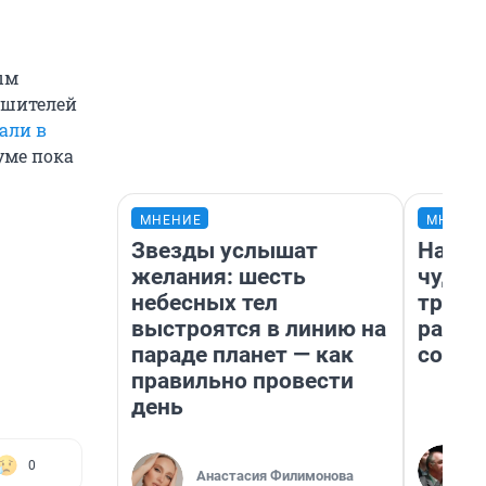
ым
ушителей
али в
уме пока
МНЕНИЕ
МНЕНИ
Звезды услышат
Насле
желания: шесть
чудом
небесных тел
транс
выстроятся в линию на
разне
параде планет — как
совет
правильно провести
день
0
Анастасия Филимонова