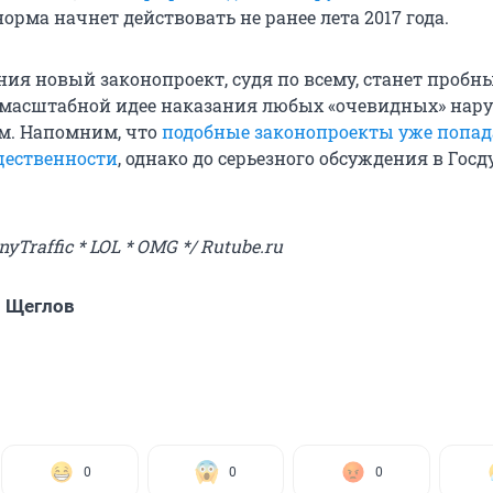
норма начнет действовать не ранее лета 2017 года.
ния новый законопроект, судя по всему, станет пробн
 масштабной идее наказания любых «очевидных» нар
м. Напомним, что
подобные законопроекты уже попад
щественности
, однако до серьезного обсуждения в Госд
yTraffic * LOL * OMG */ Rutube.ru
 Щеглов
0
0
0