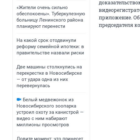
доказательство
«Жители очень сильно
видеорегистрат
обеспокоены». Туберкулезную
приложение. О
больницу Ленинского района
председателя ко
планируют перенести
На какой срок отодвинули
реформу семейной ипотеки: в
правительстве назвали риски
Две машины столкнулись на
перекрестке в Новосибирске
— от удара одна из них
перевернулась
Белый медвежонок из
Новосибирского зоопарка
устроил охоту за канистрой —
видео с ним набирают
миллионы просмотров
Ловите момент: что принесет