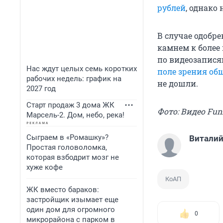
рублей
, однако 
В случае одобре
камнем к более
по видеозапися
Нас ждут целых семь коротких
поле зрения об
рабочих недель: график на
не дошли.
2027 год
Старт продаж 3 дома ЖК
Фото: Видео Funn
Марсель-2. Дом, небо, река!
Сыграем в «Ромашку»?
Виталий
Простая головоломка,
которая взбодрит мозг не
хуже кофе
КоАП
ЖК вместо бараков:
застройщик изымает еще
один дом для огромного
0
микрорайона с парком в