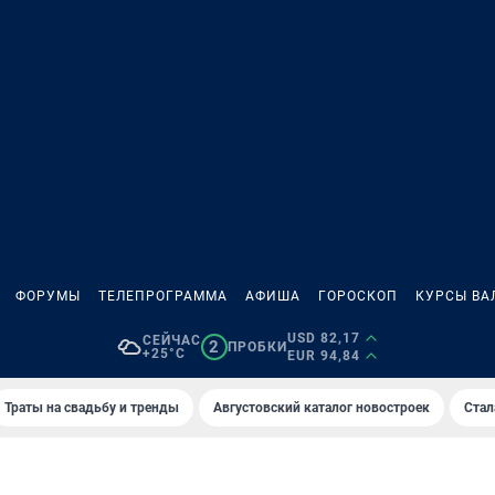
ФОРУМЫ
ТЕЛЕПРОГРАММА
АФИША
ГОРОСКОП
КУРСЫ ВА
USD 82,17
СЕЙЧАС
2
ПРОБКИ
+25°C
EUR 94,84
Траты на свадьбу и тренды
Августовский каталог новостроек
Стал