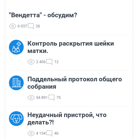
"Вендетта" - обсудим?
6 037
26
Контроль раскрытия шейки
матки.
2 406
12
Поддельный протокол общего
собрания
54 891
75
Неудачный пристрой, что
делать?!
4 154
46