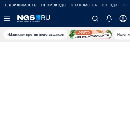
НЕДВИЖИМОСТЬ
ПРОМОКОДЫ
ЗНАКОМСТВА
ПОГОДА
ФО
«Майские» против подставщиков
Налог 