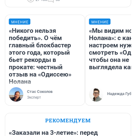
МНЕНИЕ
МНЕНИЕ
«Никого нельзя
«Мы видим нов
победить». О чём
Нолана»: с как
главный блокбастер
настроем нужн
этого года, который
смотреть «Оди
бьет рекорды в
чтобы она не
прокате: честный
выглядела как
отзыв на «Одиссею»
Нолана
Стас Соколов
Надежда Губар
Эксперт
РЕКОМЕНДУЕМ
«Заказали на 3-летие»: перед