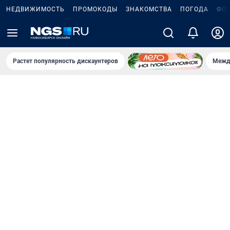
НЕДВИЖИМОСТЬ
ПРОМОКОДЫ
ЗНАКОМСТВА
ПОГОДА
ФО
Растет популярность дискаунтеров
Межд