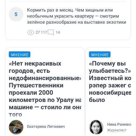
Кормить раз в месяц. Чем хищным или
5
необычным украсить квартиру — смотрим
зелёное разнообразие на выставке экзотики
27 117
14
МНЕНИЕ
МНЕНИЕ
«Нет некрасивых
«Почему вы
городов, есть
улыбаетесь?»
недофинансированные».
Известный кор
Путешественники
рэпер зажег с 
проехали 2000
новосибирцев: 
километров по Уралу на
было
машине — стоило ли оно
того
Нина Раневска
Екатерина Литкевич
Журналист