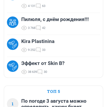
4 131
63
Пилюля, с днём рождения!!!
3 768
42
Kira Plastinina
9 252
33
Эффект от Skin B?
38 639
30
ТОП 5
По погоде 3 августа можно
1
определить, каким будет