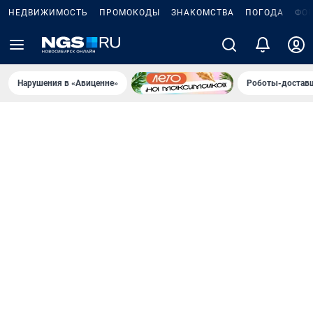
НЕДВИЖИМОСТЬ
ПРОМОКОДЫ
ЗНАКОМСТВА
ПОГОДА
ФО
Нарушения в «Авиценне»
Роботы-доставщ