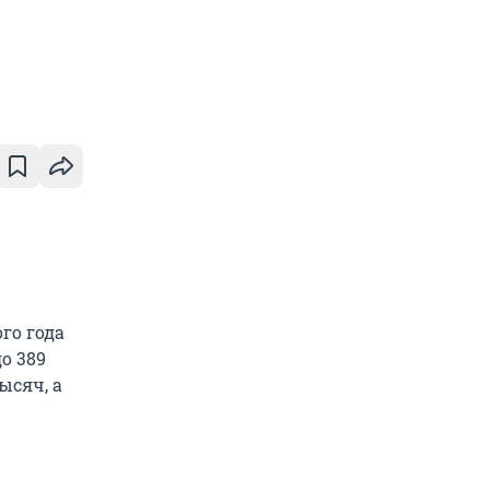
го года
о 389
ысяч, а