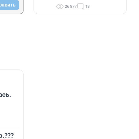
равить
26 877
13
ась.
р.???