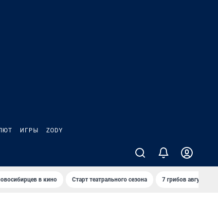
ЛЮТ
ИГРЫ
ZODY
овосибирцев в кино
Старт театрального сезона
7 грибов августа