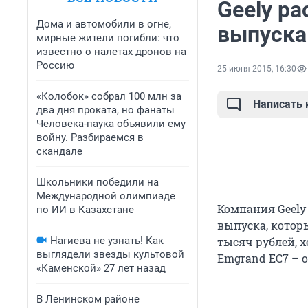
Geely р
Дома и автомобили в огне,
выпуска
мирные жители погибли: что
известно о налетах дронов на
Россию
25 июня 2015, 16:30
«Колобок» собрал 100 млн за
Написать
два дня проката, но фанаты
Человека-паука объявили ему
войну. Разбираемся в
скандале
Школьники победили на
Международной олимпиаде
Компания Geely
по ИИ в Казахстане
выпуска, которы
Нагиева не узнать! Как
тысяч рублей, 
выглядели звезды культовой
Emgrand EC7 – о
«Каменской» 27 лет назад
В Ленинском районе