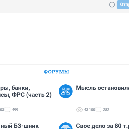
Отп
ФОРУМЫ
ры, банки,
Мысль остановил
сы, ФРС (часть 2)
303
499
43 100
282
нный БЗ-шник
Свое дело за 80 т.