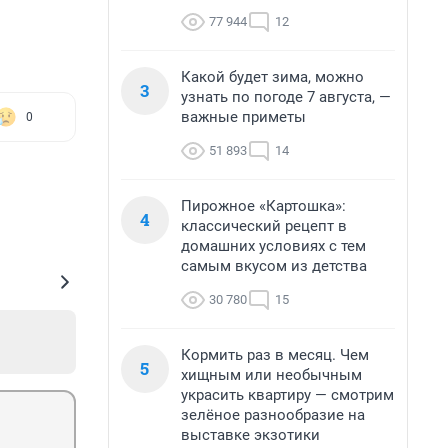
77 944
12
Какой будет зима, можно
3
узнать по погоде 7 августа, —
важные приметы
0
51 893
14
Пирожное «Картошка»:
4
классический рецепт в
домашних условиях с тем
самым вкусом из детства
30 780
15
Кормить раз в месяц. Чем
5
хищным или необычным
украсить квартиру — смотрим
зелёное разнообразие на
выставке экзотики