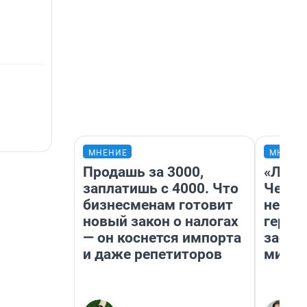
МНЕНИЕ
МНЕНИ
Продашь за 3000,
«Люди
заплатишь с 4000. Что
Чем п
бизнесменам готовит
непон
новый закон о налогах
герои
— он коснется импорта
застр
и даже репетиторов
мисти