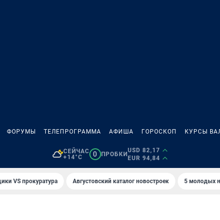
ФОРУМЫ
ТЕЛЕПРОГРАММА
АФИША
ГОРОСКОП
КУРСЫ ВА
USD 82,17
СЕЙЧАС
0
ПРОБКИ
+14°C
EUR 94,84
ики VS прокуратура
Августовский каталог новостроек
5 молодых н