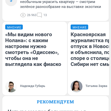
5
необычным украсить квартиру — смотрим
зелёное разнообразие на выставке экзотики
26 963
13
МНЕНИЕ
МНЕНИЕ
«Мы видим нового
Красноярская
Нолана»: с каким
журналистка пр
настроем нужно
отпуск в Новос
смотреть «Одиссею»,
и объяснила, по
чтобы она не
споре о столице
выглядела как фиаско
Сибири нет смы
Надежда Губарь
Татьяна Зарва
РЕКОМЕНДУЕМ