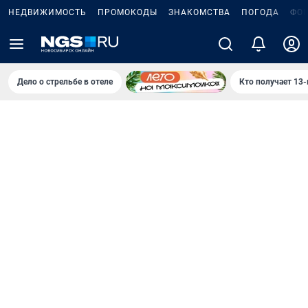
НЕДВИЖИМОСТЬ
ПРОМОКОДЫ
ЗНАКОМСТВА
ПОГОДА
ФО
Дело о стрельбе в отеле
Кто получает 13-