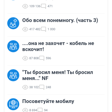
109 136
471
Обо всем понемногу. (часть 3)
417 482
1 000
....она не захочет - кобель не
вскочит!
87 808
596
"Ты бросил меня! Ты бросил
меня..." NF
38 102
248
Посоветуйте мобилу
8 694
94