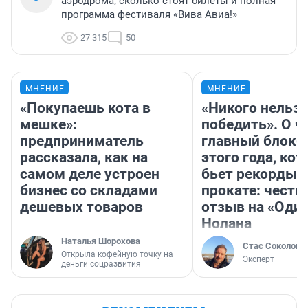
аэродрома, сколько стоят билеты и полная
программа фестиваля «Вива Авиа!»
27 315
50
МНЕНИЕ
МНЕНИЕ
«Покупаешь кота в
«Никого нельз
мешке»:
победить». О ч
предприниматель
главный блокб
рассказала, как на
этого года, ко
самом деле устроен
бьет рекорды 
бизнес со складами
прокате: честн
дешевых товаров
отзыв на «Оди
Нолана
Наталья Шорохова
Стас Соколов
Открыла кофейную точку на
Эксперт
деньги соцразвития