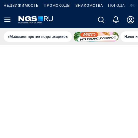
НЕДВИЖИМОСТЬ
ПРОМОКОДЫ
ЗНАКОМСТВА
ПОГОДА
ФО
«Майские» против подставщиков
Налог 