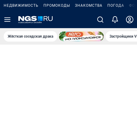
НЕДВИЖИМОСТЬ
ПРОМОКОДЫ
ЗНАКОМСТВА
ПОГОДА
ФО
Жёсткая соседская драка
Застройщики V