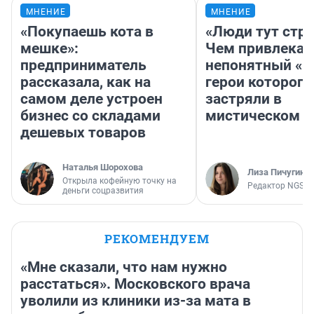
МНЕНИЕ
МНЕНИЕ
«Покупаешь кота в
«Люди тут стр
мешке»:
Чем привлекае
предприниматель
непонятный «Н
рассказала, как на
герои которого
самом деле устроен
застряли в
бизнес со складами
мистическом о
дешевых товаров
Наталья Шорохова
Лиза Пичугина
Открыла кофейную точку на
Редактор NGS.R
деньги соцразвития
РЕКОМЕНДУЕМ
«Мне сказали, что нам нужно
расстаться». Московского врача
уволили из клиники из-за мата в