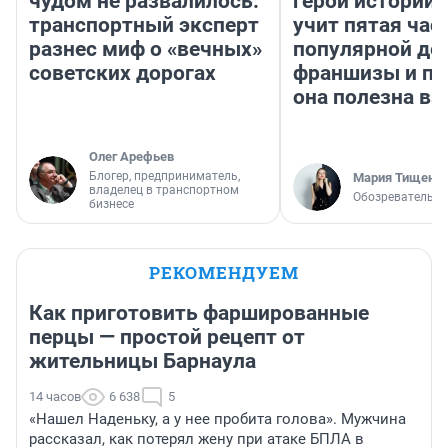
чудом не развалилось:
герои истории»
транспортный эксперт
учит пятая час
разнес миф о «вечных»
популярной де
советских дорогах
франшизы и п
она полезна в
Олег Арефьев
Блогер, предприниматель,
Мария Тищенк
владелец в транспортном
Обозреватель
бизнесе
РЕКОМЕНДУЕМ
Как приготовить фаршированные
перцы — простой рецепт от
жительницы Барнаула
14 часов
6 638
5
«Нашел Наденьку, а у нее пробита голова». Мужчина
рассказал, как потерял жену при атаке БПЛА в