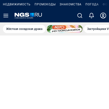
НЕДВИЖИМОСТЬ
ПРОМОКОДЫ
ЗНАКОМСТВА
ПОГОДА
ФО
Жёсткая соседская драка
Застройщики V