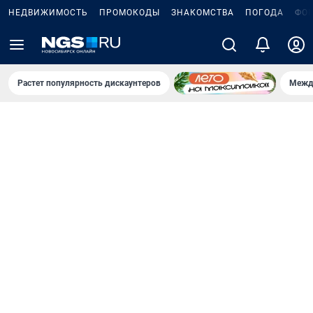
НЕДВИЖИМОСТЬ
ПРОМОКОДЫ
ЗНАКОМСТВА
ПОГОДА
ФО
Растет популярность дискаунтеров
Межд