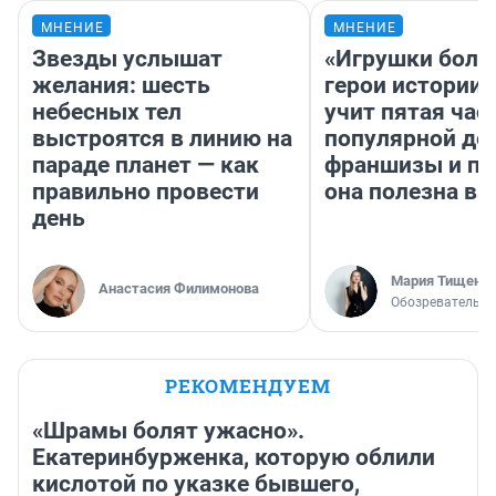
МНЕНИЕ
МНЕНИЕ
Звезды услышат
«Игрушки боль
желания: шесть
герои истории»
небесных тел
учит пятая час
выстроятся в линию на
популярной де
параде планет — как
франшизы и п
правильно провести
она полезна в
день
Мария Тищенк
Анастасия Филимонова
Обозреватель
РЕКОМЕНДУЕМ
«Шрамы болят ужасно».
Екатеринбурженка, которую облили
кислотой по указке бывшего,