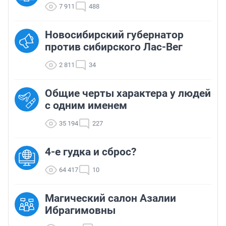
7 911
488
Новосибирский губернатор
против сибирского Лас-Вег
2 811
34
Общие черты характера у людей
с одним именем
35 194
227
4-е гудка и сброс?
64 417
10
Магический салон Азалии
Ибрагимовны