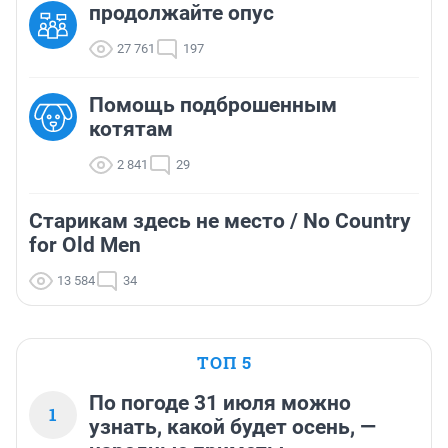
продолжайте опус
27 761
197
Помощь подброшенным
котятам
2 841
29
Старикам здесь не место / No Country
for Old Men
13 584
34
ТОП 5
По погоде 31 июля можно
1
узнать, какой будет осень, —