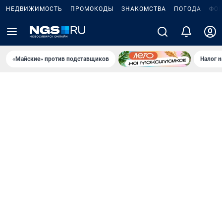
НЕДВИЖИМОСТЬ
ПРОМОКОДЫ
ЗНАКОМСТВА
ПОГОДА
ФО
«Майские» против подставщиков
Налог 