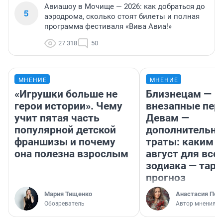
Авиашоу в Мочище — 2026: как добраться до
5
аэродрома, сколько стоят билеты и полная
программа фестиваля «Вива Авиа!»
27 318
50
МНЕНИЕ
МНЕНИЕ
«Игрушки больше не
Близнецам —
герои истории». Чему
внезапные пер
учит пятая часть
Девам —
популярной детской
дополнительн
франшизы и почему
траты: каким б
она полезна взрослым
август для все
зодиака — таро
прогноз
Мария Тищенко
Анастасия Пер
Обозреватель
Автор мнения