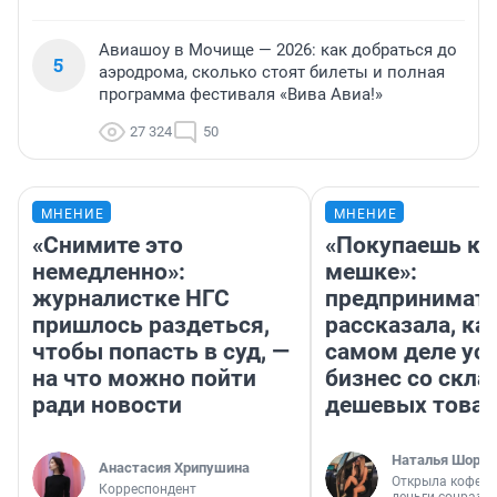
Авиашоу в Мочище — 2026: как добраться до
5
аэродрома, сколько стоят билеты и полная
программа фестиваля «Вива Авиа!»
27 324
50
МНЕНИЕ
МНЕНИЕ
«Снимите это
«Покупаешь ко
немедленно»:
мешке»:
журналистке НГС
предпринимат
пришлось раздеться,
рассказала, как
чтобы попасть в суд, —
самом деле ус
на что можно пойти
бизнес со скл
ради новости
дешевых това
Наталья Шорох
Анастасия Хрипушина
Открыла кофейн
Корреспондент