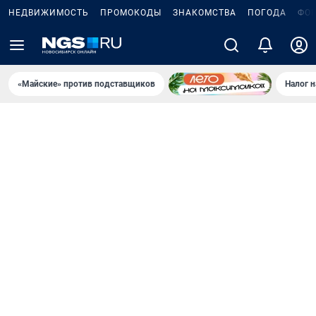
НЕДВИЖИМОСТЬ
ПРОМОКОДЫ
ЗНАКОМСТВА
ПОГОДА
ФО
«Майские» против подставщиков
Налог 