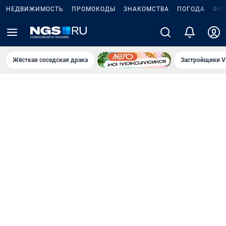
НЕДВИЖИМОСТЬ
ПРОМОКОДЫ
ЗНАКОМСТВА
ПОГОДА
ФО
Жёсткая соседская драка
Застройщики V