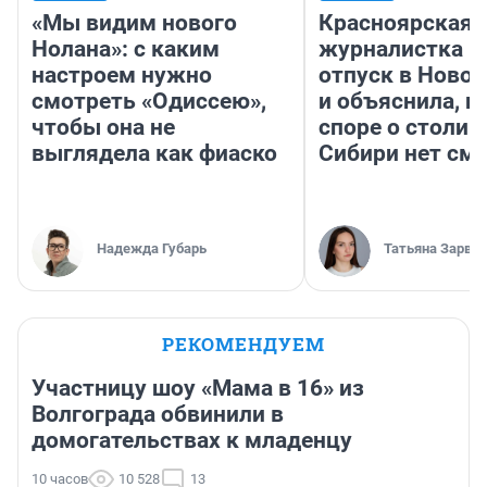
«Мы видим нового
Красноярская
Нолана»: с каким
журналистка п
настроем нужно
отпуск в Ново
смотреть «Одиссею»,
и объяснила, п
чтобы она не
споре о столиц
выглядела как фиаско
Сибири нет см
Надежда Губарь
Татьяна Зарва
РЕКОМЕНДУЕМ
Участницу шоу «Мама в 16» из
Волгограда обвинили в
домогательствах к младенцу
10 часов
10 528
13