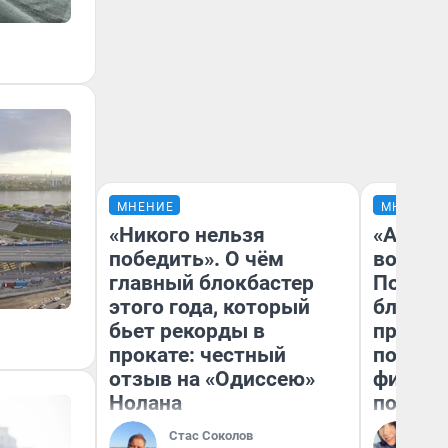
МНЕНИЕ
МНЕНИЕ
«Никого нельзя
«Анало
победить». О чём
вот чт
главный блокбастер
Почему
этого года, который
блокба
бьет рекорды в
провал
прокате: честный
повтор
отзыв на «Одиссею»
фильмо
Нолана
полные
Стас Соколов
Ал