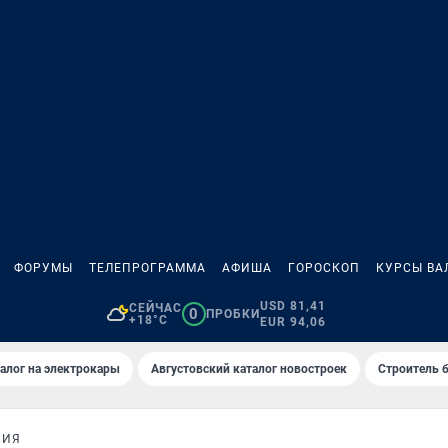
ФОРУМЫ
ТЕЛЕПРОГРАММА
АФИША
ГОРОСКОП
КУРСЫ ВА
USD 81,41
СЕЙЧАС
0
ПРОБКИ
+18°C
EUR 94,06
алог на электрокары
Августовский каталог новостроек
Строитель б
НИЯ