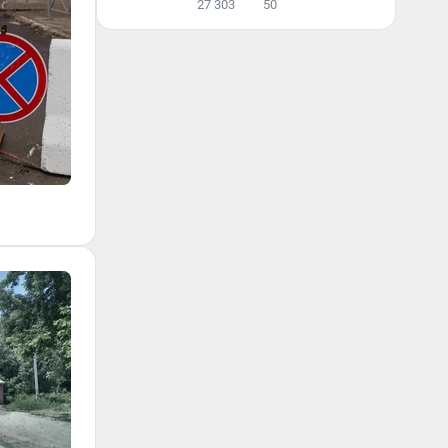
27 303
50