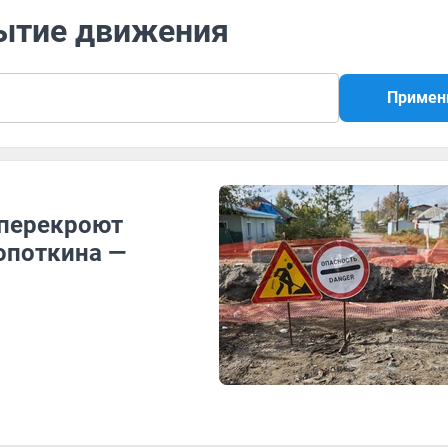
рытие движения
Примен
 перекроют
опоткина —