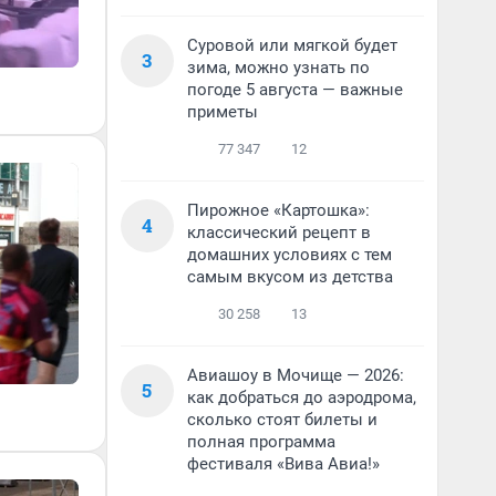
Суровой или мягкой будет
3
зима, можно узнать по
погоде 5 августа — важные
приметы
77 347
12
Пирожное «Картошка»:
4
классический рецепт в
домашних условиях с тем
самым вкусом из детства
30 258
13
Авиашоу в Мочище — 2026:
5
как добраться до аэродрома,
сколько стоят билеты и
полная программа
фестиваля «Вива Авиа!»