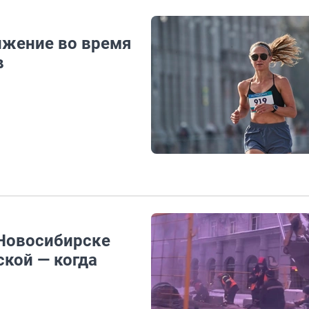
ижение во время
в
 Новосибирске
ской — когда