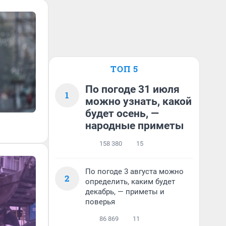
ТОП 5
По погоде 31 июля
1
можно узнать, какой
будет осень, —
народные приметы
158 380
15
По погоде 3 августа можно
2
определить, каким будет
декабрь, — приметы и
поверья
86 869
11