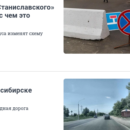
Станиславского»
с чем это
уса изменят схему
осибирске
дная дорога